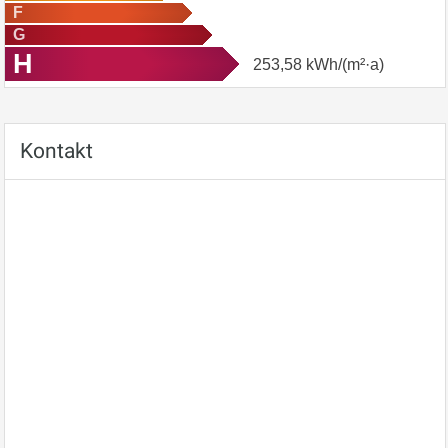
F
G
H
253,58
kWh/(m²·a)
Kontakt