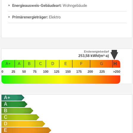
Energieausweis-Gebäudeart:
Wohngebäude
Primärenergieträger:
Elektro
Endenergiebedarf
253,58
kWh/(m²·a)
H
A+
A
B
C
D
E
F
G
0
25
50
75
100
125
150
175
200
225
>250
A+
A
B
C
D
E