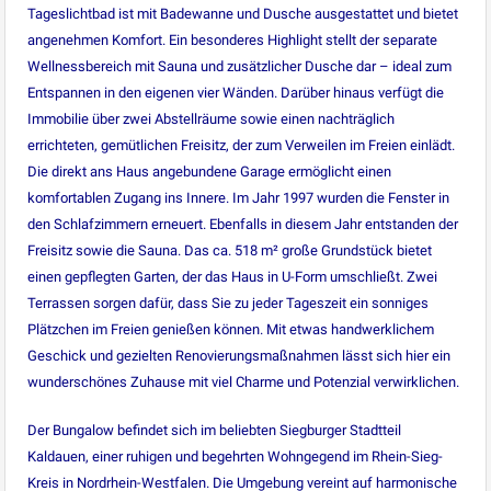
Tageslichtbad ist mit Badewanne und Dusche ausgestattet und bietet
angenehmen Komfort. Ein besonderes Highlight stellt der separate
Wellnessbereich mit Sauna und zusätzlicher Dusche dar – ideal zum
Entspannen in den eigenen vier Wänden. Darüber hinaus verfügt die
Immobilie über zwei Abstellräume sowie einen nachträglich
errichteten, gemütlichen Freisitz, der zum Verweilen im Freien einlädt.
Die direkt ans Haus angebundene Garage ermöglicht einen
komfortablen Zugang ins Innere. Im Jahr 1997 wurden die Fenster in
den Schlafzimmern erneuert. Ebenfalls in diesem Jahr entstanden der
Freisitz sowie die Sauna. Das ca. 518 m² große Grundstück bietet
einen gepflegten Garten, der das Haus in U-Form umschließt. Zwei
Terrassen sorgen dafür, dass Sie zu jeder Tageszeit ein sonniges
Plätzchen im Freien genießen können. Mit etwas handwerklichem
Geschick und gezielten Renovierungsmaßnahmen lässt sich hier ein
wunderschönes Zuhause mit viel Charme und Potenzial verwirklichen.
Der Bungalow befindet sich im beliebten Siegburger Stadtteil
Kaldauen, einer ruhigen und begehrten Wohngegend im Rhein-Sieg-
Kreis in Nordrhein-Westfalen. Die Umgebung vereint auf harmonische