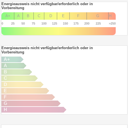
Energieausweis nicht verfügbar/erforderlich oder in
Vorbereitung
A+
A
B
C
D
E
F
G
H
0
25
50
75
100
125
150
175
200
225
>250
Energieausweis nicht verfügbar/erforderlich oder in
Vorbereitung
A+
A
B
C
D
E
F
G
H