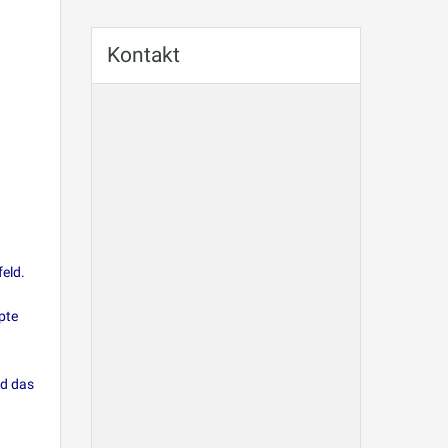
Kontakt
eld.
pte
nd das