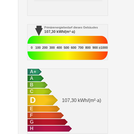
Primärenergiebedarf
dieses Gebäudes
107,30
kWh/(m²·a)
0
100
200
300
400
500
600
700
800
900
≥1000
A+
A
B
C
D
107,30
kWh/(m²·a)
E
F
G
H