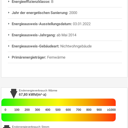
Energieeffizienzklasse:
B
Jahr der energetischen Sanierung:
2000
Energieausweis-Ausstellungsdatum:
03.01.2022
Energieausweis-Jahrgang:
ab Mai 2014
Energieausweis-Gebäudeart:
Nichtwohngebäude
Primärenergieträger:
Fernwärme
Endenergieverbrauch Wärme
67,80
kWh/(m²·a)
0
100
200
300
400
500
600
700
800
900
≥1000
Endenergieverbrauch Strom