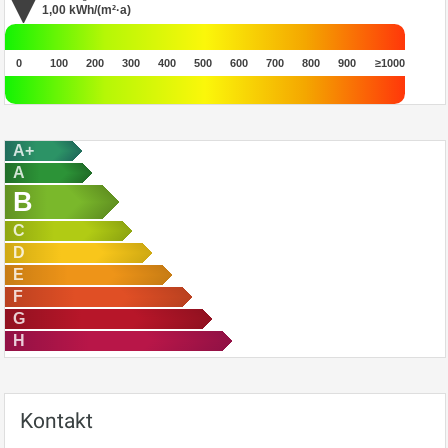
1,00
kWh/(m²·a)
0
100
200
300
400
500
600
700
800
900
≥1000
A+
A
B
C
D
E
F
G
H
Kontakt