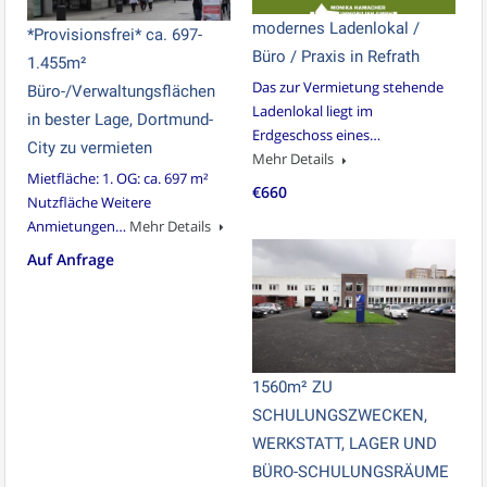
modernes Ladenlokal /
*Provisionsfrei* ca. 697-
Büro / Praxis in Refrath
1.455m²
Das zur Vermietung stehende
Büro-/Verwaltungsflächen
Ladenlokal liegt im
in bester Lage, Dortmund-
Erdgeschoss eines…
City zu vermieten
Mehr Details
Mietfläche: 1. OG: ca. 697 m²
€660
Nutzfläche Weitere
Anmietungen…
Mehr Details
Auf Anfrage
1560m² ZU
SCHULUNGSZWECKEN,
WERKSTATT, LAGER UND
BÜRO-SCHULUNGSRÄUME