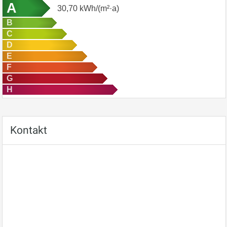
A
30,70
kWh/(m²·a)
B
C
D
E
F
G
H
Kontakt