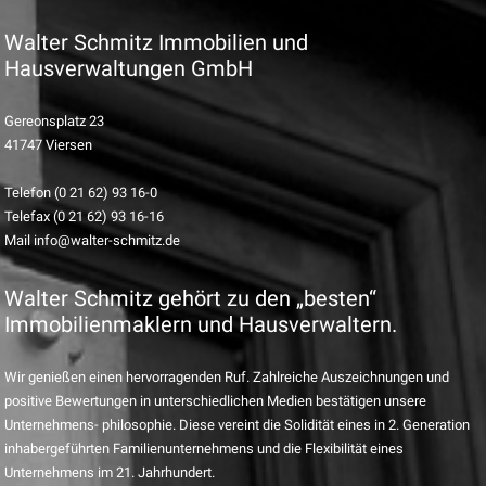
Walter Schmitz Immobilien und
Hausverwaltungen GmbH
Gereonsplatz 23
41747 Viersen
Telefon (0 21 62) 93 16-0
Telefax (0 21 62) 93 16-16
Mail info@walter-schmitz.de
Walter Schmitz gehört zu den „besten“
Immobilienmaklern und Hausverwaltern.
Wir genießen einen hervorragenden Ruf. Zahlreiche Auszeichnungen und
positive Bewertungen in unterschiedlichen Medien bestätigen unsere
Unternehmens- philosophie. Diese vereint die Solidität eines in 2. Generation
inhabergeführten Familienunternehmens und die Flexibilität eines
Unternehmens im 21. Jahrhundert.