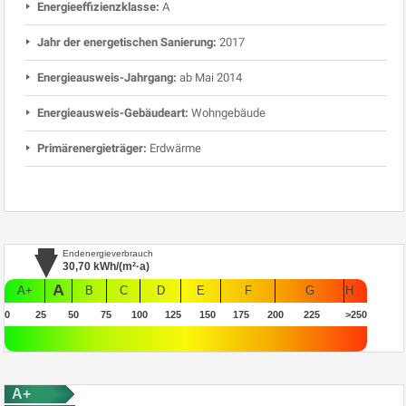
Energieeffizienzklasse:
A
Jahr der energetischen Sanierung:
2017
Energieausweis-Jahrgang:
ab Mai 2014
Energieausweis-Gebäudeart:
Wohngebäude
Primärenergieträger:
Erdwärme
Endenergieverbrauch
30,70
kWh/(m²·a)
A
A+
B
C
D
E
F
G
H
0
25
50
75
100
125
150
175
200
225
>250
A+