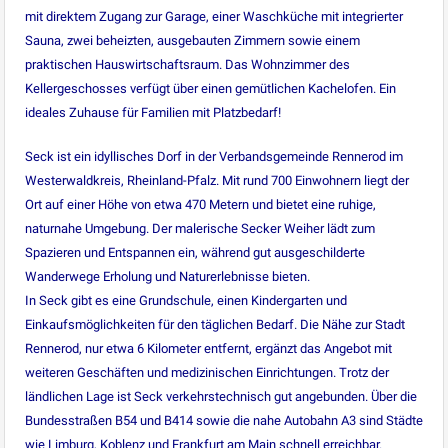
mit direktem Zugang zur Garage, einer Waschküche mit integrierter
Sauna, zwei beheizten, ausgebauten Zimmern sowie einem
praktischen Hauswirtschaftsraum. Das Wohnzimmer des
Kellergeschosses verfügt über einen gemütlichen Kachelofen. Ein
ideales Zuhause für Familien mit Platzbedarf!
Seck ist ein idyllisches Dorf in der Verbandsgemeinde Rennerod im
Westerwaldkreis, Rheinland-Pfalz. Mit rund 700 Einwohnern liegt der
Ort auf einer Höhe von etwa 470 Metern und bietet eine ruhige,
naturnahe Umgebung. Der malerische Secker Weiher lädt zum
Spazieren und Entspannen ein, während gut ausgeschilderte
Wanderwege Erholung und Naturerlebnisse bieten.
In Seck gibt es eine Grundschule, einen Kindergarten und
Einkaufsmöglichkeiten für den täglichen Bedarf. Die Nähe zur Stadt
Rennerod, nur etwa 6 Kilometer entfernt, ergänzt das Angebot mit
weiteren Geschäften und medizinischen Einrichtungen. Trotz der
ländlichen Lage ist Seck verkehrstechnisch gut angebunden. Über die
Bundesstraßen B54 und B414 sowie die nahe Autobahn A3 sind Städte
wie Limburg, Koblenz und Frankfurt am Main schnell erreichbar.