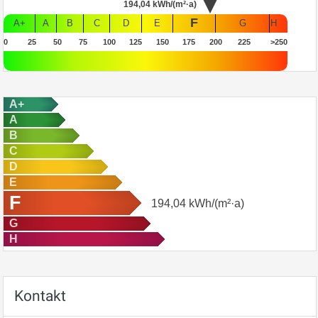
194,04
kWh/(m²·a)
F
A+
A
B
C
D
E
G
H
0
25
50
75
100
125
150
175
200
225
>250
A+
A
B
C
D
E
F
194,04
kWh/(m²·a)
G
H
Kontakt