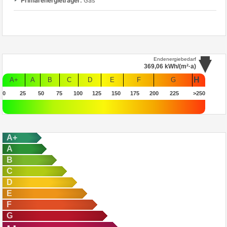
Primärenergieträger:
Gas
Endenergiebedarf
369,06
kWh/(m²·a)
H
A+
A
B
C
D
E
F
G
0
25
50
75
100
125
150
175
200
225
>250
A+
A
B
C
D
E
F
G