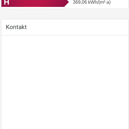
H
369,06
kWh/(m²·a)
Kontakt