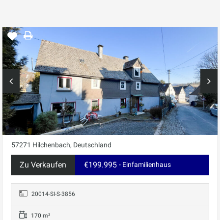
57271 Hilchenbach, Deutschland
Zu Verkaufen
€199.995
- Einfamilienhaus
20014-SI-S-3856
170 m²