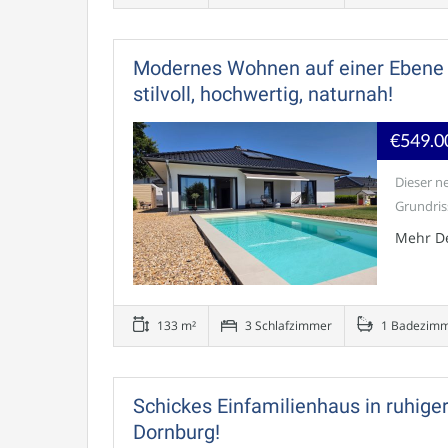
Modernes Wohnen auf einer Ebene 
stilvoll, hochwertig, naturnah!
€549.0
Dieser n
Grundris
Mehr De
133 m²
3 Schlafzimmer
1 Badezim
Schickes Einfamilienhaus in ruhige
Dornburg!