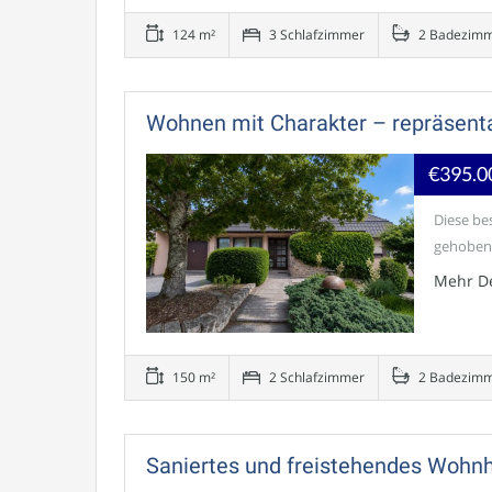
124 m²
3 Schlafzimmer
2 Badezim
Wohnen mit Charakter – repräsenta
€395.0
Diese be
gehoben
Mehr De
150 m²
2 Schlafzimmer
2 Badezim
Saniertes und freistehendes Wohnh