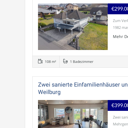
€299.0
Zum Verk
1982 mas
Mehr De
108 m²
1 Badezimmer
Zwei sanierte Einfamilienhäuser u
Weilburg
€399.0
Zwei san
Mehrgene