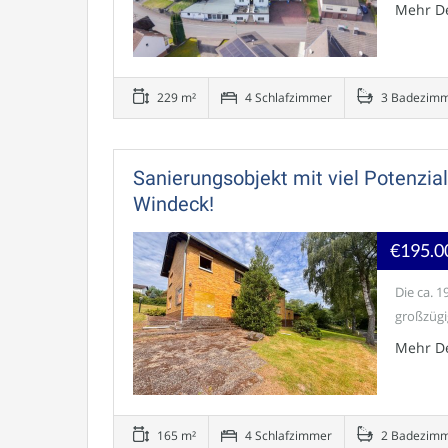
Mehr De
229 m²
4 Schlafzimmer
3 Badezim
Sanierungsobjekt mit viel Potenzia
Windeck!
€195.0
Die ca. 
großzügi
Mehr De
165 m²
4 Schlafzimmer
2 Badezim