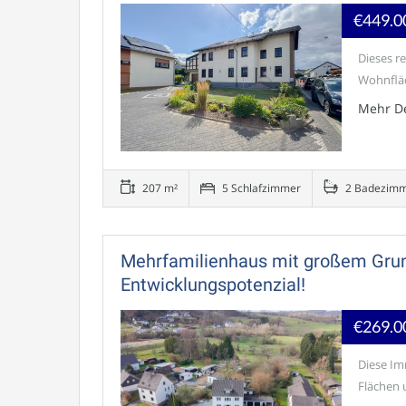
€449.0
Dieses r
Wohnfläc
Mehr De
207 m²
5 Schlafzimmer
2 Badezim
Mehrfamilienhaus mit großem Grun
Entwicklungspotenzial!
€269.0
Diese Im
Flächen u