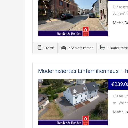
Diese ge
Wohnfläc
Mehr De
92 m²
2 Schlafzimmer
1 Badezimm
Modernisiertes Einfamilienhaus – h
€239.0
Dieses v
m² Wohnf
Mehr De