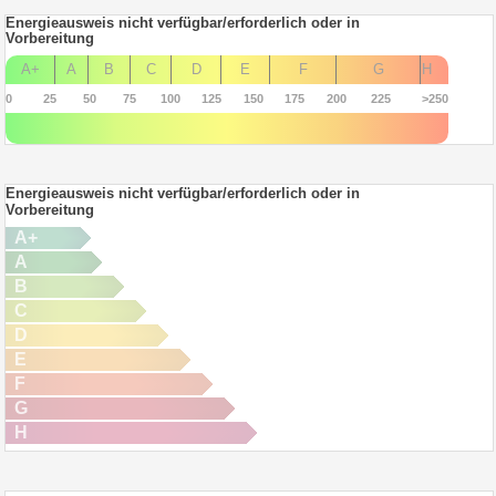
Energieausweis nicht verfügbar/erforderlich oder in
Vorbereitung
A+
A
B
C
D
E
F
G
H
0
25
50
75
100
125
150
175
200
225
>250
Energieausweis nicht verfügbar/erforderlich oder in
Vorbereitung
A+
A
B
C
D
E
F
G
H