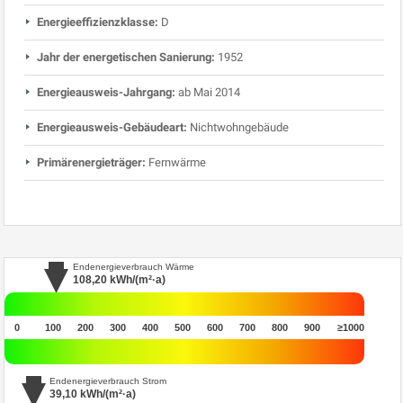
Energieeffizienzklasse:
D
Jahr der energetischen Sanierung:
1952
Energieausweis-Jahrgang:
ab Mai 2014
Energieausweis-Gebäudeart:
Nichtwohngebäude
Primärenergieträger:
Fernwärme
Endenergieverbrauch Wärme
108,20
kWh/(m²·a)
0
100
200
300
400
500
600
700
800
900
≥1000
Endenergieverbrauch Strom
39,10
kWh/(m²·a)