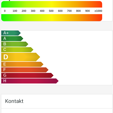
0
100
200
300
400
500
600
700
800
900
≥1000
A+
A
B
C
D
E
F
G
H
Kontakt