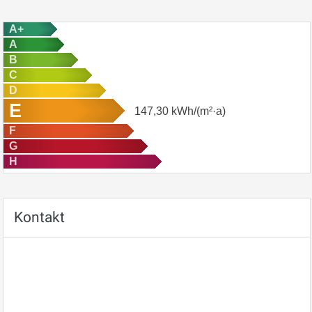
A+
A
B
C
D
E
147,30
kWh/(m²·a)
F
G
H
Kontakt