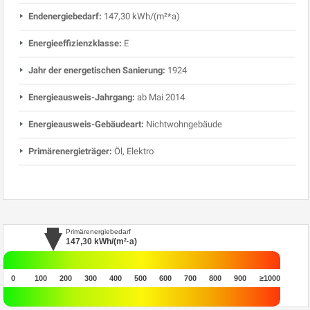
Endenergiebedarf:
147,30 kWh/(m²*a)
Energieeffizienzklasse:
E
Jahr der energetischen Sanierung:
1924
Energieausweis-Jahrgang:
ab Mai 2014
Energieausweis-Gebäudeart:
Nichtwohngebäude
Primärenergieträger:
Öl, Elektro
Primärenergiebedarf
147,30
kWh/(m²·a)
0
100
200
300
400
500
600
700
800
900
≥1000