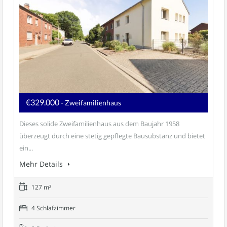
€329.000
- Zweifamilienhaus
Dieses solide Zweifamilienhaus aus dem Baujahr 1958
überzeugt durch eine stetig gepflegte Bausubstanz und bietet
ein...
Mehr Details
127 m²
4 Schlafzimmer