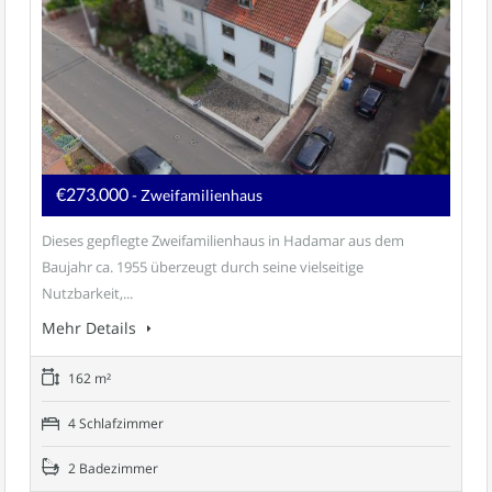
€273.000
- Zweifamilienhaus
Dieses gepflegte Zweifamilienhaus in Hadamar aus dem
Baujahr ca. 1955 überzeugt durch seine vielseitige
Nutzbarkeit,...
Mehr Details
162 m²
4 Schlafzimmer
2 Badezimmer