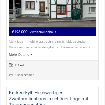
€198.000
- Zweifamilienhaus
Nicht jede Immobilie lässt sich in eine Schublade stecken.
Dieses aus zwei aneinandergebauten Häusern bestehende...
Mehr Details
111 m²
2 Badezimmer
Kerken-Eyll: Hochwertiges
Zweifamilienhaus in schöner Lage mit
Traumgrundstück