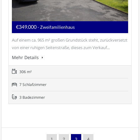
€349.000
- Zweifamilienhaus
Auf einem ca. 965 m² großen Grundstück steht, zurückversetzt
von einer ruhigen Seitenstraße, dieses zum Verkauf...
Mehr Details
306 m²
7 Schlafzimmer
3 Badezimmer
1
2
3
4