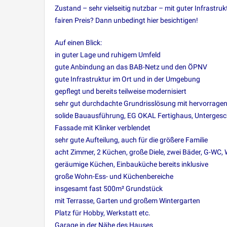
Zustand – sehr vielseitig nutzbar – mit guter Infrastru
fairen Preis? Dann unbedingt hier besichtigen!
Auf einen Blick:
in guter Lage und ruhigem Umfeld
gute Anbindung an das BAB-Netz und den ÖPNV
gute Infrastruktur im Ort und in der Umgebung
gepflegt und bereits teilweise modernisiert
sehr gut durchdachte Grundrisslösung mit hervorragend
solide Bauausführung, EG OKAL Fertighaus, Unterges
Fassade mit Klinker verblendet
sehr gute Aufteilung, auch für die größere Familie
acht Zimmer, 2 Küchen, große Diele, zwei Bäder, G-WC,
geräumige Küchen, Einbauküche bereits inklusive
große Wohn-Ess- und Küchenbereiche
insgesamt fast 500m² Grundstück
mit Terrasse, Garten und großem Wintergarten
Platz für Hobby, Werkstatt etc.
Garage in der Nähe des Hauses