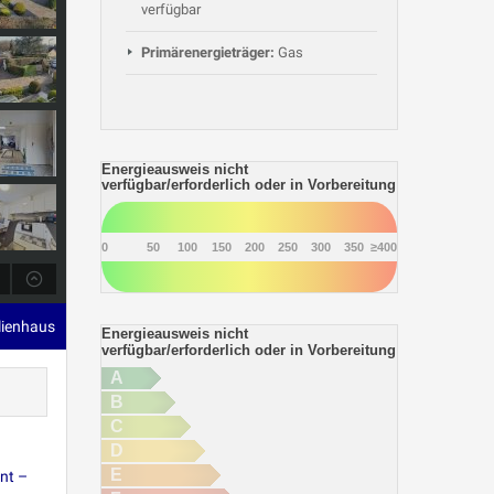
verfügbar
Primärenergieträger:
Gas
Energieausweis nicht
verfügbar/erforderlich oder in Vorbereitung
0
50
100
150
200
250
300
350
≥400
lienhaus
Energieausweis nicht
verfügbar/erforderlich oder in Vorbereitung
A
B
C
D
E
nt –