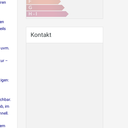
F
iren
G
H - I
ßen
eils
Kontakt
s uvm.
tur –
tigen:
ichbar.
ub, im
nell.
tem