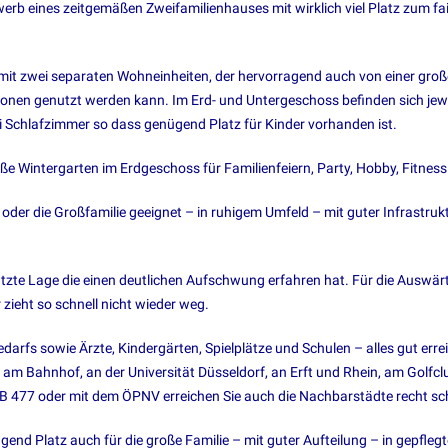
werb eines zeitgemäßen Zweifamilienhauses mit wirklich viel Platz zum fa
it zwei separaten Wohneinheiten, der hervorragend auch von einer gro
ionen genutzt werden kann. Im Erd- und Untergeschoss befinden sich jew
i Schlafzimmer so dass genügend Platz für Kinder vorhanden ist.
oße Wintergarten im Erdgeschoss für Familienfeiern, Party, Hobby, Fitnes
 oder die Großfamilie geeignet – in ruhigem Umfeld – mit guter Infrastruk
hätzte Lage die einen deutlichen Aufschwung erfahren hat. Für die Auswär
zieht so schnell nicht wieder weg.
darfs sowie Ärzte, Kindergärten, Spielplätze und Schulen – alles gut erre
 am Bahnhof, an der Universität Düsseldorf, an Erft und Rhein, am Golfcl
B 477 oder mit dem ÖPNV erreichen Sie auch die Nachbarstädte recht sch
end Platz auch für die große Familie – mit guter Aufteilung – in gepfleg