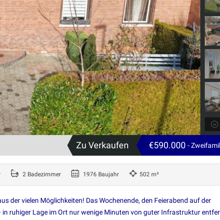
Zu Verkaufen
€590.000
- Zweifami
r
2 Badezimmer
1976 Baujahr
502 m²
s der vielen Möglichkeiten! Das Wochenende, den Feierabend auf der
in ruhiger Lage im Ort nur wenige Minuten von guter Infrastruktur entfer