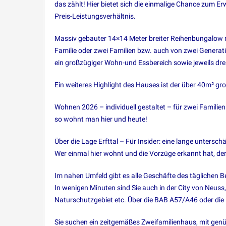
das zählt! Hier bietet sich die einmalige Chance zum Er
Preis-Leistungsverhältnis.
Massiv gebauter 14×14 Meter breiter Reihenbungalow m
Familie oder zwei Familien bzw. auch von zwei Generat
ein großzügiger Wohn-und Essbereich sowie jeweils dre
Ein weiteres Highlight des Hauses ist der über 40m² gr
Wohnen 2026 – individuell gestaltet – für zwei Familien
so wohnt man hier und heute!
Über die Lage Erfttal – Für Insider: eine lange untersc
Wer einmal hier wohnt und die Vorzüge erkannt hat, der 
Im nahen Umfeld gibt es alle Geschäfte des täglichen Be
In wenigen Minuten sind Sie auch in der City von Neuss,
Naturschutzgebiet etc. Über die BAB A57/A46 oder die 
Sie suchen ein zeitgemäßes Zweifamilienhaus, mit genüg