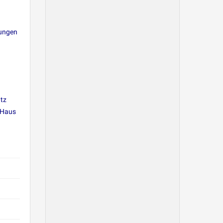
rungen
atz
 Haus