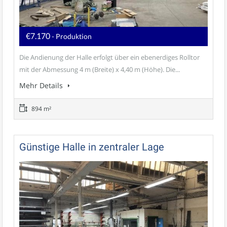
€7.170
- Produktion
Die Andienung der Halle erfolgt über ein ebenerdiges Rolltor
mit der Abmessung 4 m (Breite) x 4,40 m (Höhe). Die...
Mehr Details
894 m²
Günstige Halle in zentraler Lage