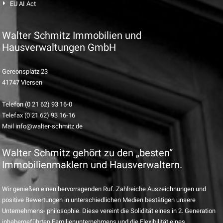
EU AI Act
Walter Schmitz Immobilien und
Hausverwaltungen GmbH
Gereonsplatz 23
41747 Viersen
Telefon (0 21 62) 93 16-0
Telefax (0 21 62) 93 16-16
Mail info@walter-schmitz.de
Walter Schmitz gehört zu den „besten“
Immobilienmaklern und Hausverwaltern.
Wir genießen einen hervorragenden Ruf. Zahlreiche Auszeichnungen und
positive Bewertungen in unterschiedlichen Medien bestätigen unsere
Unternehmens- philosophie. Diese vereint die Solidität eines in 2. Generation
inhabergeführten Familienunternehmens und die Flexibilität eines