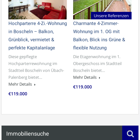
Unsere Referenzen
Hochparterre 4-Zi.-Wohnung
Charmante 4-Zimmer-
in Boscheln – Balkon,
Wohnung im 1. OG mit
Grünblick, vermietet &
Balkon, Blick ins Grüne &
perfekte Kapitalanlage
flexible Nutzung
Diese gepflegte
Die Etagenwohnung im 1.
Hochparterrewohnung im
Obergeschoss im Stadtteil
Stadtteil Boscheln von Übach-
Boscheln bietet…
Palenberg bietet…
Mehr Details
Mehr Details
€119.000
€119.000
Immobiliensuche