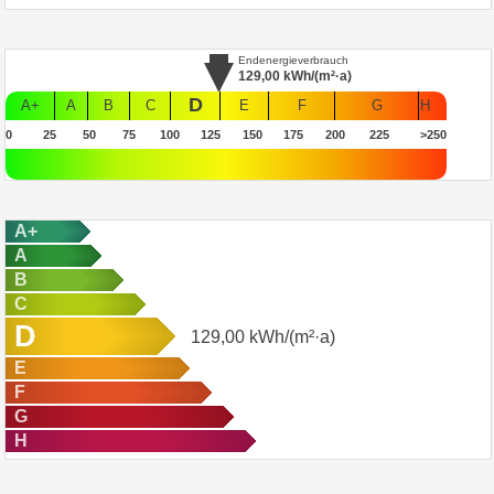
Endenergieverbrauch
129,00
kWh/(m²·a)
D
A+
A
B
C
E
F
G
H
0
25
50
75
100
125
150
175
200
225
>250
A+
A
B
C
D
129,00
kWh/(m²·a)
E
F
G
H