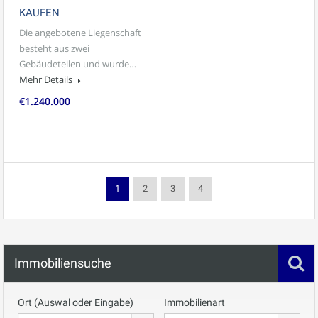
KAUFEN
Die angebotene Liegenschaft
besteht aus zwei
Gebäudeteilen und wurde…
Mehr Details
€1.240.000
1
2
3
4
Immobiliensuche
Ort (Auswal oder Eingabe)
Immobilienart