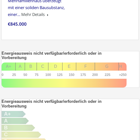
Mehrfamilienhaus überzeugt
mit einer soliden Bausubstanz,
einer…
Mehr Details
€845.000
Energieausweis nicht verfügbar/erforderlich oder in
Vorbereitung
A+
A
B
C
D
E
F
G
H
0
25
50
75
100
125
150
175
200
225
>250
Energieausweis nicht verfügbar/erforderlich oder in
Vorbereitung
A+
A
B
C