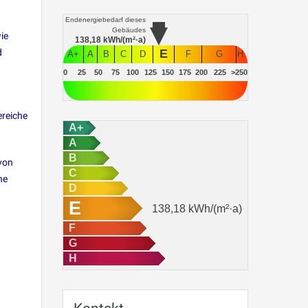
Endenergiebedarf
dieses
Gebäudes
ie
138,18
kWh/(m²·a)
d
E
A+
A
B
C
D
F
G
H
0
25
50
75
100
125
150
175
200
225
>250
ereiche
A+
A
B
von
C
ne
D
E
138,18
kWh/(m²·a)
F
G
H