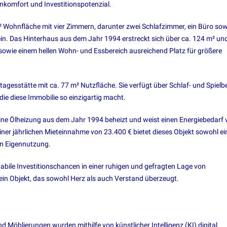
nkomfort und Investitionspotenzial.
 Wohnfläche mit vier Zimmern, darunter zwei Schlafzimmer, ein Büro sow
n. Das Hinterhaus aus dem Jahr 1994 erstreckt sich über ca. 124 m² un
 sowie einem hellen Wohn- und Essbereich ausreichend Platz für größere
gesstätte mit ca. 77 m² Nutzfläche. Sie verfügt über Schlaf- und Spielb
 die diese Immobilie so einzigartig macht.
ine Ölheizung aus dem Jahr 1994 beheizt und weist einen Energiebedarf 
einer jährlichen Mieteinnahme von 23.400 € bietet dieses Objekt sowohl ei
sen Eigennutzung.
tabile Investitionschancen in einer ruhigen und gefragten Lage von
 ein Objekt, das sowohl Herz als auch Verstand überzeugt.
d Möblierungen wurden mithilfe von künstlicher Intelligenz (KI) digital