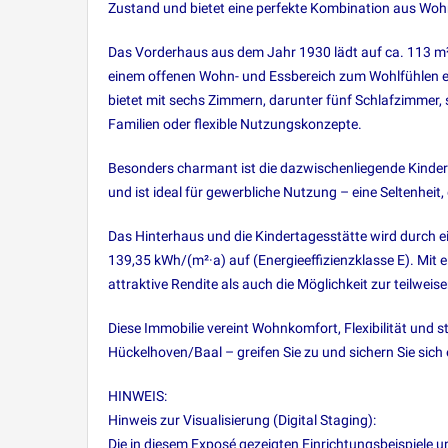
Zustand und bietet eine perfekte Kombination aus Woh
Das Vorderhaus aus dem Jahr 1930 lädt auf ca. 113 m²
einem offenen Wohn- und Essbereich zum Wohlfühlen ei
bietet mit sechs Zimmern, darunter fünf Schlafzimmer,
Familien oder flexible Nutzungskonzepte.
Besonders charmant ist die dazwischenliegende Kinderta
und ist ideal für gewerbliche Nutzung – eine Seltenheit,
Das Hinterhaus und die Kindertagesstätte wird durch e
139,35 kWh/(m²·a) auf (Energieeffizienzklasse E). Mit 
attraktive Rendite als auch die Möglichkeit zur teilwei
Diese Immobilie vereint Wohnkomfort, Flexibilität und s
Hückelhoven/Baal – greifen Sie zu und sichern Sie sich
HINWEIS:
Hinweis zur Visualisierung (Digital Staging):
Die in diesem Exposé gezeigten Einrichtungsbeispiele un