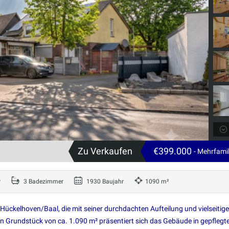
Zu Verkaufen
€399.000
- Mehrfami
r
3 Badezimmer
1930 Baujahr
1090 m²
Hückelhoven/Baal, die mit seiner durchdachten Aufteilung und vielseitig
 Grundstück von ca. 1.090 m² präsentiert sich das Gebäude in gepfleg