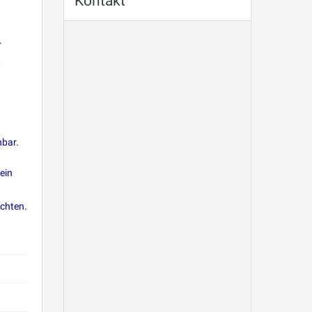
Kontakt
r
,
hbar.
ein
öchten.