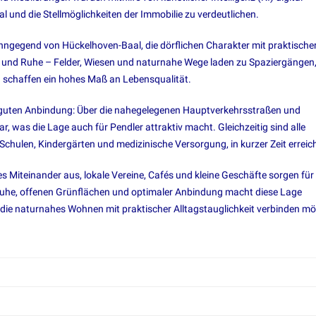
al und die Stellmöglichkeiten der Immobilie zu verdeutlichen.
ohngegend von Hückelhoven-Baal, die dörflichen Charakter mit praktische
ün und Ruhe – Felder, Wiesen und naturnahe Wege laden zu Spaziergängen
 schaffen ein hohes Maß an Lebensqualität.
ehr guten Anbindung: Über die nahegelegenen Hauptverkehrsstraßen und
r, was die Lage auch für Pendler attraktiv macht. Gleichzeitig sind alle
Schulen, Kindergärten und medizinische Versorgung, in kurzer Zeit erreic
 Miteinander aus, lokale Vereine, Cafés und kleine Geschäfte sorgen für 
 Ruhe, offenen Grünflächen und optimaler Anbindung macht diese Lage
 die naturnahes Wohnen mit praktischer Alltagstauglichkeit verbinden m