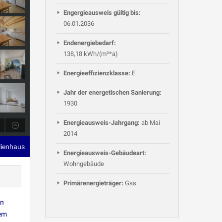
Engergieausweis gültig bis:
06.01.2036
Endenergiebedarf:
138,18 kWh/(m²*a)
Energieeffizienzklasse:
E
Jahr der energetischen Sanierung:
1930
Energieausweis-Jahrgang:
ab Mai
2014
lienhaus
Energieausweis-Gebäudeart:
Wohngebäude
Primärenergieträger:
Gas
en
tem