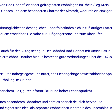
n von Bad Honnef, einer der gefragtesten Wohnlagen im Rhein-Sieg-Kreis. 
 Gassen und dem besonderen Charme der Altstadt, wodurch ein einzigar
fsmöglichkeiten des täglichen Bedarfs befinden sich in fußläufiger Entf
 bequem erreichbar. Die Nähe zur Fußgängerzone und zum Rheinufer
s auch für den Alltag sehr gut. Der Bahnhof Bad Honnef mit Anschluss in
n erreichbar. Darüber hinaus bestehen gute Verbindungen über die B42 
ert. Das nahegelegene Rheinufer, das Siebengebirge sowie zahlreiche Spa
r Erholung im Grünen.
rischem Flair, guter Infrastruktur und hoher Lebensqualität.
en besonderen Charakter und hebt es optisch deutlich hervor. Die
und eignet sich ideal als separate Wohneinheit innerhalb des Ensembles. 