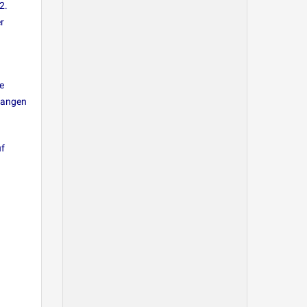
2.
r
e
slangen
uf