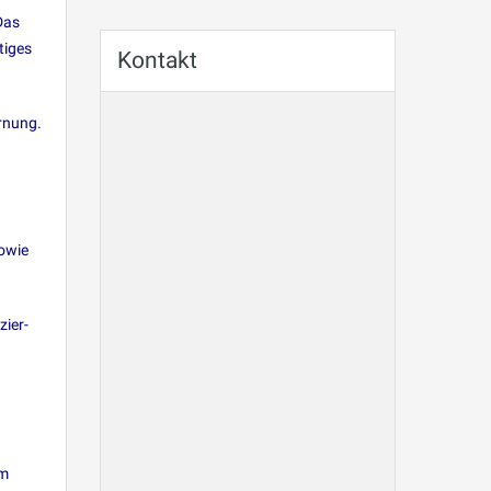
Das
tiges
Kontakt
ernung.
sowie
zier-
Im