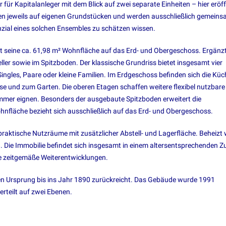
 für Kapitalanleger mit dem Blick auf zwei separate Einheiten – hier eröf
ehen jeweils auf eigenen Grundstücken und werden ausschließlich gemein
tenzial eines solchen Ensembles zu schätzen wissen.
ilt seine ca. 61,98 m² Wohnfläche auf das Erd- und Obergeschoss. Ergänz
er sowie im Spitzboden. Der klassische Grundriss bietet insgesamt vier
Singles, Paare oder kleine Familien. Im Erdgeschoss befinden sich die Küc
e und zum Garten. Die oberen Etagen schaffen weitere flexibel nutzbare
zimmer eignen. Besonders der ausgebaute Spitzboden erweitert die
nfläche bezieht sich ausschließlich auf das Erd- und Obergeschoss.
 praktische Nutzräume mit zusätzlicher Abstell- und Lagerfläche. Beheizt 
Die Immobilie befindet sich insgesamt in einem altersentsprechenden Z
ie zeitgemäße Weiterentwicklungen.
sen Ursprung bis ins Jahr 1890 zurückreicht. Das Gebäude wurde 1991
rteilt auf zwei Ebenen.