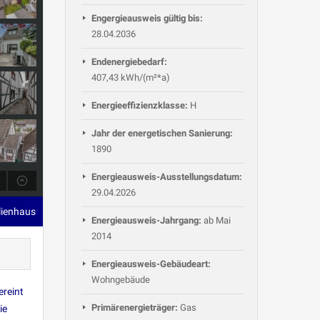
Engergieausweis gültig bis:
28.04.2036
Endenergiebedarf:
407,43 kWh/(m²*a)
Energieeffizienzklasse:
H
Jahr der energetischen Sanierung:
1890
Energieausweis-Ausstellungsdatum:
29.04.2026
lienhaus
Energieausweis-Jahrgang:
ab Mai
2014
Energieausweis-Gebäudeart:
Wohngebäude
ereint
Primärenergieträger:
Gas
ie