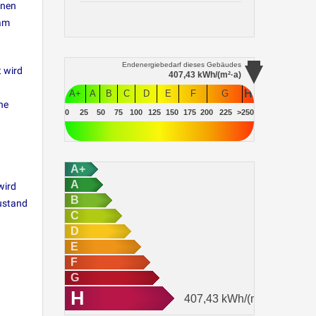
fnen
sam
Endenergiebedarf
dieses Gebäudes
t wird
407,43
kWh/(m²·a)
H
A+
A
B
C
D
E
F
G
he
0
25
50
75
100
125
150
175
200
225
>250
A+
A
wird
B
ustand
C
D
E
F
G
H
407,43
kWh/(m²·a)