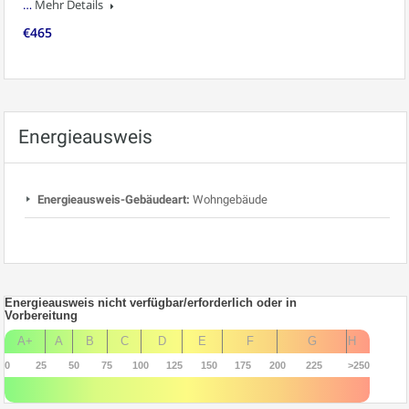
…
Mehr Details
€465
Energieausweis
Energieausweis-Gebäudeart:
Wohngebäude
Energieausweis nicht verfügbar/erforderlich oder in
Vorbereitung
A+
A
B
C
D
E
F
G
H
0
25
50
75
100
125
150
175
200
225
>250