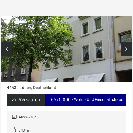
44532 Lünen, Deutschland
Zu Verkaufen
€575.000
- Wohn- Und Geschäftshaus
68336-7046
343 m²