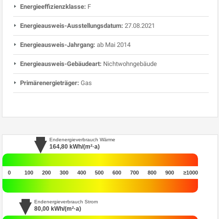
Energieeffizienzklasse:
F
Energieausweis-Ausstellungsdatum:
27.08.2021
Energieausweis-Jahrgang:
ab Mai 2014
Energieausweis-Gebäudeart:
Nichtwohngebäude
Primärenergieträger:
Gas
Endenergieverbrauch Wärme
164,80
kWh/(m²·a)
0
100
200
300
400
500
600
700
800
900
≥1000
Endenergieverbrauch Strom
80,00
kWh/(m²·a)