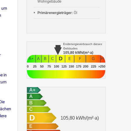
Wohngebäude
6 um
Primärenergieträger:
Öl
n
Endenergieverbrauch
dieses
Gebäudes
105,80
kWh/(m²·a)
r
D
A+
A
B
C
E
F
G
H
0
25
50
75
100
125
150
175
200
225
>250
e in
 zum
A+
A
Die
B
lächen
C
D
dere
105,80
kWh/(m²·a)
E