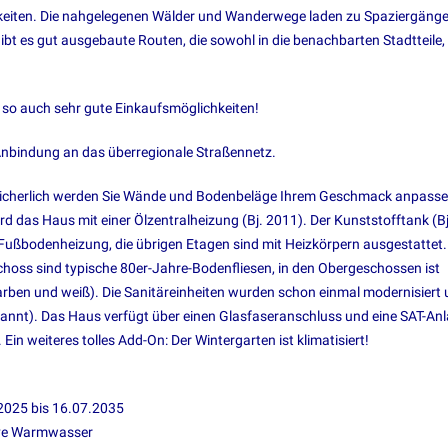
hkeiten. Die nahgelegenen Wälder und Wanderwege laden zu Spaziergäng
gibt es gut ausgebaute Routen, die sowohl in die benachbarten Stadtteile, 
so auch sehr gute Einkaufsmöglichkeiten!
Anbindung an das überregionale Straßennetz.
 Sicherlich werden Sie Wände und Bodenbeläge Ihrem Geschmack anpasse
ird das Haus mit einer Ölzentralheizung (Bj. 2011). Der Kunststofftank (Bj
 Fußbodenheizung, die übrigen Etagen sind mit Heizkörpern ausgestattet.
choss sind typische 80er-Jahre-Bodenfliesen, in den Obergeschossen ist
farben und weiß). Die Sanitäreinheiten wurden schon einmal modernisiert
ekannt). Das Haus verfügt über einen Glasfaseranschluss und eine SAT-Anl
Ein weiteres tolles Add-On: Der Wintergarten ist klimatisiert!
2025 bis 16.07.2035
ive Warmwasser