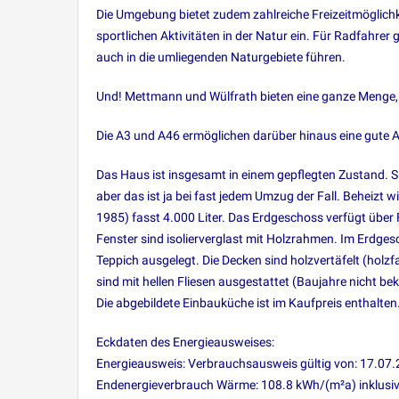
Die Umgebung bietet zudem zahlreiche Freizeitmöglic
sportlichen Aktivitäten in der Natur ein. Für Radfahrer 
auch in die umliegenden Naturgebiete führen.
Und! Mettmann und Wülfrath bieten eine ganze Menge, 
Die A3 und A46 ermöglichen darüber hinaus eine gute 
Das Haus ist insgesamt in einem gepflegten Zustand.
aber das ist ja bei fast jedem Umzug der Fall. Beheizt w
1985) fasst 4.000 Liter. Das Erdgeschoss verfügt über
Fenster sind isolierverglast mit Holzrahmen. Im Erdges
Teppich ausgelegt. Die Decken sind holzvertäfelt (holz
sind mit hellen Fliesen ausgestattet (Baujahre nicht b
Die abgebildete Einbauküche ist im Kaufpreis enthalten. 
Eckdaten des Energieausweises:
Energieausweis: Verbrauchsausweis gültig von: 17.07.
Endenergieverbrauch Wärme: 108.8 kWh/(m²a) inklus