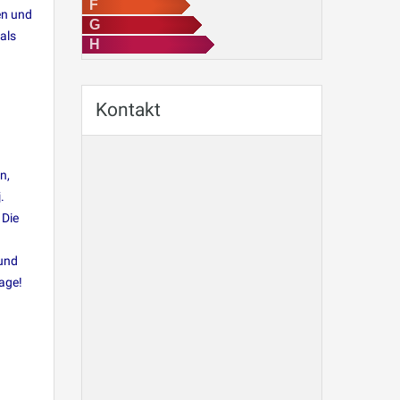
F
en und
G
als
H
Kontakt
n,
.
 Die
 und
age!