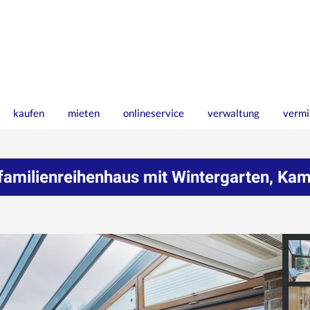
kaufen
mieten
onlineservice
verwaltung
vermi
milienreihenhaus mit Wintergarten, Kami