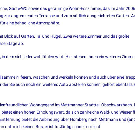
 Küche, Gäste-WC sowie das geräumige Wohn-Esszimmer, das im Jahr 200
ang zur angrenzenden Terrasse und zum südlich ausgerichteten Garten. A
für eine behagliche Atmosphäre.
 Blick auf Garten, Tal und Hügel. Zwei weitere Zimmer und das große
se Etage ab.
 in dem sich jeder wohlfühlen wird. Hier stehen Ihnen ein weiteres Zimme
viel sammeln, feiern, waschen und werkeln können und auch über eine Trepp
 der Sie auch noch ein weiteres Auto abstellen können, gehört ebenfalls
milienfreundlichen Wohngegend im Mettmanner Stadtteil Obschwarzbach. 
bietet einen hohen Erholungswert, da sich zahlreiche Wald- und Wiesenf
ger Entfernung bietet die Anbindung über Homberg nach Mettmann und (an
atürlich keinen Bus, er ist fußläufig schnell erreicht!