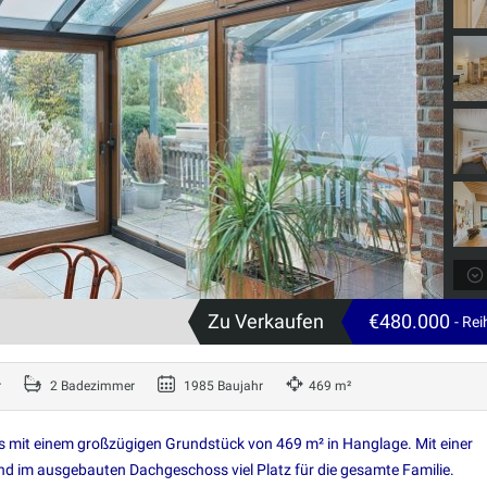
Zu Verkaufen
€480.000
- Re
r
2 Badezimmer
1985 Baujahr
469 m²
 mit einem großzügigen Grundstück von 469 m² in Hanglage. Mit einer
nd im ausgebauten Dachgeschoss viel Platz für die gesamte Familie.