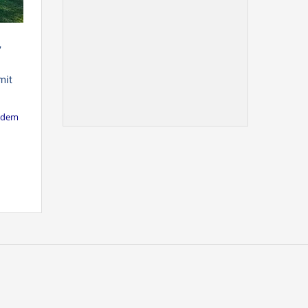
,
mit
s dem