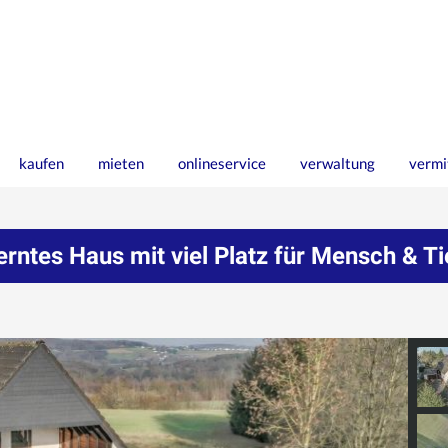
kaufen
mieten
onlineservice
verwaltung
vermi
rntes Haus mit viel Platz für Mensch & T