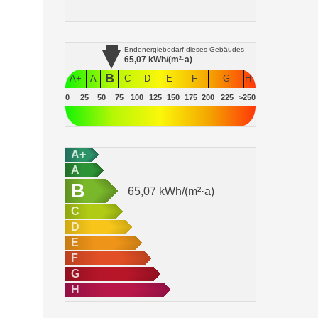
Endenergiebedarf
dieses Gebäudes
65,07
kWh/(m²·a)
B
A+
A
C
D
E
F
G
H
0
25
50
75
100
125
150
175
200
225
>250
A+
A
B
65,07
kWh/(m²·a)
C
D
E
F
G
H