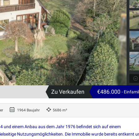
Zu Verkaufen
€486.000
- Einfam
er
1964 Baujahr
5686 m²
64 und einem Anbau aus dem Jahr 1976 befindet sich auf einem
lseitige Nutzungsmöglichkeiten. Die Immobilie wurde bereits entkernt u