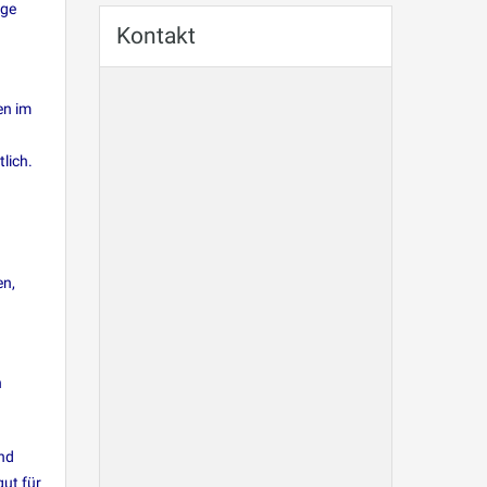
ige
Kontakt
en im
lich.
en,
h
und
gut für