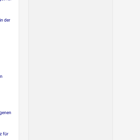
in der
en
igenen
z für