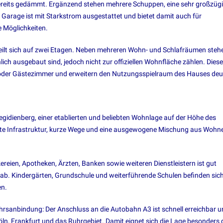
ereits gedämmt. Ergänzend stehen mehrere Schuppen, eine sehr großzüg
Garage ist mit Starkstrom ausgestattet und bietet damit auch für
 Möglichkeiten.
teilt sich auf zwei Etagen. Neben mehreren Wohn- und Schlafräumen steh
ch ausgebaut sind, jedoch nicht zur offiziellen Wohnfläche zählen. Diese
- oder Gästezimmer und erweitern den Nutzungsspielraum des Hauses deut
Aegidienberg, einer etablierten und beliebten Wohnlage auf der Höhe des
 gute Infrastruktur, kurze Wege und eine ausgewogene Mischung aus Wohn
eien, Apotheken, Ärzten, Banken sowie weiteren Dienstleistern ist gut
 ab. Kindergärten, Grundschule und weiterführende Schulen befinden sic
en.
kehrsanbindung: Der Anschluss an die Autobahn A3 ist schnell erreichbar 
ln, Frankfurt und das Ruhrgebiet. Damit eignet sich die Lage besonders 