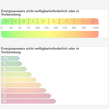
Energieausweis nicht verfügbar/erforderlich oder in
Vorbereitung
A+
A
B
C
D
E
F
G
H
0
25
50
75
100
125
150
175
200
225
>250
Energieausweis nicht verfügbar/erforderlich oder in
Vorbereitung
A+
A
B
C
D
E
F
G
H