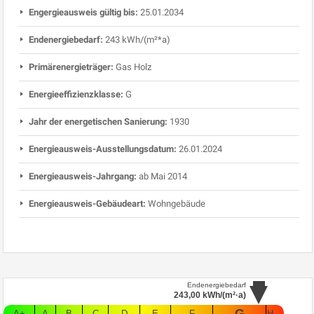
Engergieausweis gültig bis:
25.01.2034
Endenergiebedarf:
243 kWh/(m²*a)
Primärenergieträger:
Gas Holz
Energieeffizienzklasse:
G
Jahr der energetischen Sanierung:
1930
Energieausweis-Ausstellungsdatum:
26.01.2024
Energieausweis-Jahrgang:
ab Mai 2014
Energieausweis-Gebäudeart:
Wohngebäude
Endenergiebedarf
243,00
kWh/(m²·a)
G
A+
A
B
C
D
E
F
H