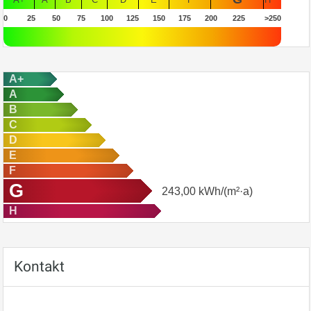
0
25
50
75
100
125
150
175
200
225
>250
A+
A
B
C
D
E
F
G
243,00
kWh/(m²·a)
H
Kontakt