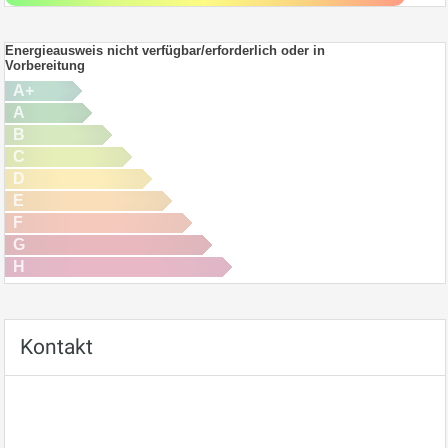
Energieausweis nicht verfügbar/erforderlich oder in
Vorbereitung
A+
A
B
C
D
E
F
G
H
Kontakt