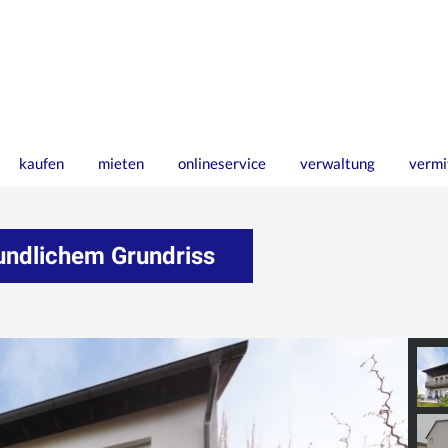
kaufen
mieten
onlineservice
verwaltung
vermi
eundlichem Grundriss