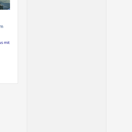
em
us mit