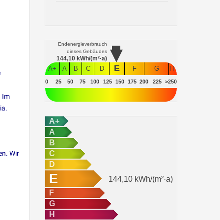
Endenergieverbrauch
dieses Gebäudes
144,10
kWh/(m²·a)
E
A+
A
B
C
D
F
G
H
e
0
25
50
75
100
125
150
175
200
225
>250
. Im
ia.
A+
A
B
en. Wir
C
D
E
144,10
kWh/(m²·a)
F
G
H