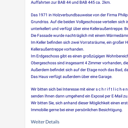
Auffahrten zur BAB 44 und BAB 445 ca. 2km.
Das 1971 in Holzverbundbauweise von der Firma Philip
Grundriss. Auf die beiden Vollgeschosse verteilen sich
unterkellert und verfügt über eine Kelleraußentreppe.
Die Fassade wurde nachträglich mit einem Wärmedämm
Im Keller befinden sich zwei Vorratsräume, ein großer
Kelleraußentreppe vorhanden.
Im Erdgeschoss gibt es einen großzügigen Wohnbereich 
Obergeschoss sind insgesamt 4 Zimmer vorhanden, die
Außerdem befindet sich auf der Etage noch das Bad, d
Das Haus verfügt außerdem über eine Garage.
Wir bitten sich bei Interesse mit einer s c h r i f t l i
senden Ihnen dann umgehend ein Exposé per E-Mail zu. 
Wir bitten Sie, sich anhand dieser Möglichkeit einen er
Immobilie gerne bei einer persönlichen Besichtigung.
Weiter Details