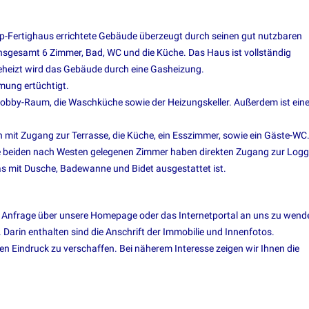
p-Fertighaus errichtete Gebäude überzeugt durch seinen gut nutzbaren
 insgesamt 6 Zimmer, Bad, WC und die Küche. Das Haus ist vollständig
 Beheizt wird das Gebäude durch eine Gasheizung.
ung ertüchtigt.
 Hobby-Raum, die Waschküche sowie der Heizungskeller. Außerdem ist ein
mit Zugang zur Terrasse, die Küche, ein Esszimmer, sowie ein Gäste-WC
 beiden nach Westen gelegenen Zimmer haben direkten Zugang zur Logg
as mit Dusche, Badewanne und Bidet ausgestattet ist.
 c h e n Anfrage über unsere Homepage oder das Internetportal an uns zu wend
Darin enthalten sind die Anschrift der Immobilie und Innenfotos.
sten Eindruck zu verschaffen. Bei näherem Interesse zeigen wir Ihnen die