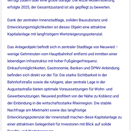
verfügt zudem über eine große Garage. Die letzte Modernisierung
erfolgte 2025, der Gesamtzustand ist als gepflegt zu bewerten.
Dank der zentralen Innenstadtlage, soliden Bausubstanz und
Entwicklungsmöglichkeiten ist dieses Objekt eine attraktive
Kapitalanlage mit langfristigem Wertsteigerungspotenzial.
Das Anlageobjekt befindt sich in zentraler Stadtlage von Neuwied –
wenige Gehminuten vom Hauptbahnhof entfernt und inmitten einer
lebendigen Infrastruktur mit hoher Fußgängerfrequenz.
Einkaufsmöglichkeiten, Gastronomie, Banken und ÖPNV-Anbindung
befinden sich direkt vor der Tür. Die starke Sichtbarkeit in der
Bahnhofstraße sowie die ruhigere, aber zentrale Lage in der
Augustastraße bieten optimale Voraussetzungen für Wohn- und
Gewerbenutzungen. Neuwied profitiert von der Nähe zu Koblenz und
der Einbindung in die wirtschaftsstarke Rheinregion. Die stabile
Nachfrage am Mietmarkt sowie das langfristige
Entwicklungspotenzial der Innenstadt machen diese Kapitalanlage zu
einer attraktiven Gelegenheit für Investoren mit Blick auf solide