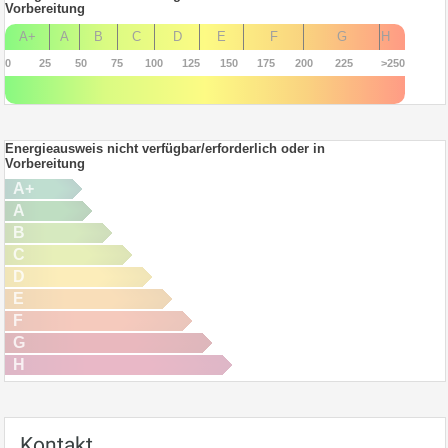
Vorbereitung
A+
A
B
C
D
E
F
G
H
0
25
50
75
100
125
150
175
200
225
>250
Energieausweis nicht verfügbar/erforderlich oder in
Vorbereitung
A+
A
B
C
D
E
F
G
H
Kontakt