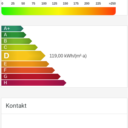
0
25
50
75
100
125
150
175
200
225
>250
A+
A
B
C
D
119,00
kWh/(m²·a)
E
F
G
H
Kontakt