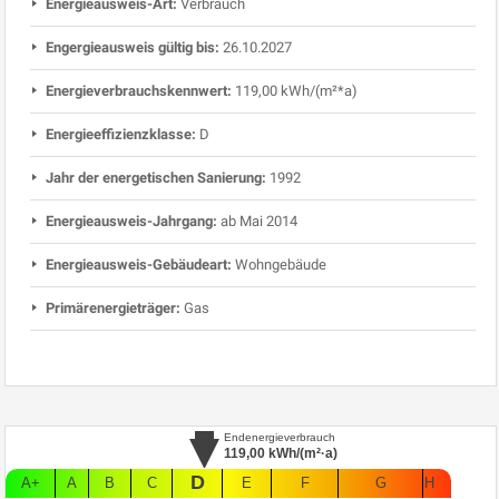
Energieausweis-Art:
Verbrauch
Engergieausweis gültig bis:
26.10.2027
Energieverbrauchskennwert:
119,00 kWh/(m²*a)
Energieeffizienzklasse:
D
Jahr der energetischen Sanierung:
1992
Energieausweis-Jahrgang:
ab Mai 2014
Energieausweis-Gebäudeart:
Wohngebäude
Primärenergieträger:
Gas
Endenergieverbrauch
119,00
kWh/(m²·a)
D
A+
A
B
C
E
F
G
H