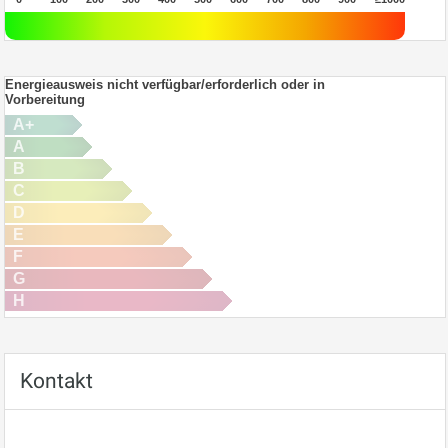
Energieausweis nicht verfügbar/erforderlich oder in
Vorbereitung
A+
A
B
C
D
E
F
G
H
Kontakt