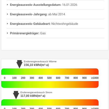
Energieausweis-Ausstellungsdatum:
16.01.2026
Energieausweis-Jahrgang:
ab Mai 2014
Energieausweis-Gebäudeart:
Nichtwohngebäude
Primärenergieträger:
Gas
Endenergieverbrauch Wärme
156,10
kWh/(m²·a)
0
100
200
300
400
500
600
700
800
900
≥1000
Endenergieverbrauch Strom
117,00
kWh/(m²·a)
0
100
200
300
400
500
600
700
800
900
≥1000