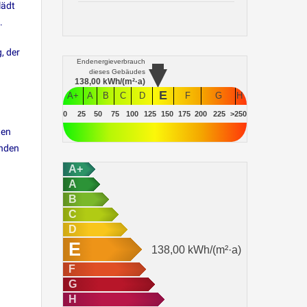
lädt
.
, der
Endenergieverbrauch
dieses Gebäudes
138,00
kWh/(m²·a)
E
A+
A
B
C
D
F
G
H
0
25
50
75
100
125
150
175
200
225
>250
ten
inden
A+
A
B
C
D
E
138,00
kWh/(m²·a)
F
G
H