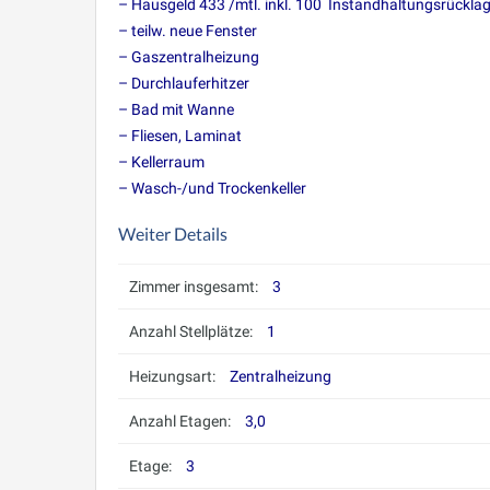
– Hausgeld 433 /mtl. inkl. 100  Instandhaltungsrückla
– teilw. neue Fenster
– Gaszentralheizung
– Durchlauferhitzer
– Bad mit Wanne
– Fliesen, Laminat
– Kellerraum
– Wasch-/und Trockenkeller
Weiter Details
Zimmer insgesamt:
3
Anzahl Stellplätze:
1
Heizungsart:
Zentralheizung
Anzahl Etagen:
3,0
Etage:
3