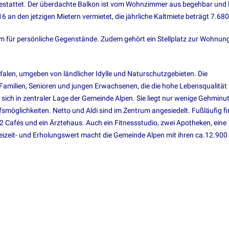
estattet. Der überdachte Balkon ist vom Wohnzimmer aus begehbar und 
 an den jetzigen Mietern vermietet, die jährliche Kaltmiete beträgt 7.680
um für persönliche Gegenstände. Zudem gehört ein Stellplatz zur Wohnung
falen, umgeben von ländlicher Idylle und Naturschutzgebieten. Die
Familien, Senioren und jungen Erwachsenen, die die hohe Lebensqualität
ich in zentraler Lage der Gemeinde Alpen. Sie liegt nur wenige Gehminu
smöglichkeiten. Netto und Aldi sind im Zentrum angesiedelt. Fußläufig f
2 Cafés und ein Ärztehaus. Auch ein Fitnessstudio, zwei Apotheken, eine
reizeit- und Erholungswert macht die Gemeinde Alpen mit ihren ca.12.900