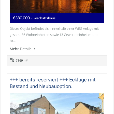
€380.000
- Geschäftshaus
Dieses Objekt befindet sich innerhalb einer WEG Anlage mit
gesamt 36 Wohneinheiten sowie 13 Gewerbeeinheiten und
ist...
Mehr Details
7169 m²
+++ bereits reserviert +++ Ecklage mit
Bestand und Neubauoption.