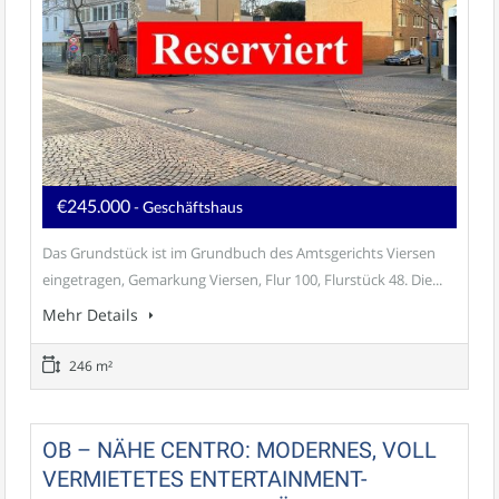
€245.000
- Geschäftshaus
Das Grundstück ist im Grundbuch des Amtsgerichts Viersen
eingetragen, Gemarkung Viersen, Flur 100, Flurstück 48. Die...
Mehr Details
246 m²
OB – NÄHE CENTRO: MODERNES, VOLL
VERMIETETES ENTERTAINMENT-