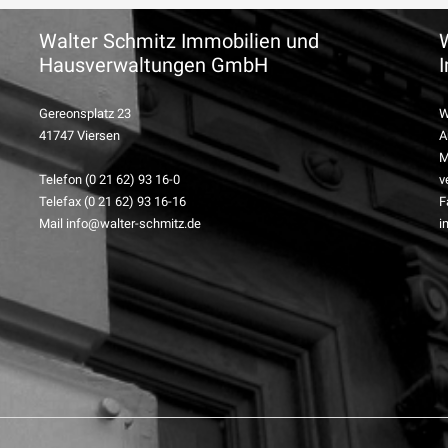
Walter Schmitz Immobilien und
Hausverwaltungen GmbH
Gereonsplatz 23
W
41747 Viersen
A
M
Telefon (0 21 62) 93 16-0
v
Telefax (0 21 62) 93 16-16
F
Mail info@walter-schmitz.de
i