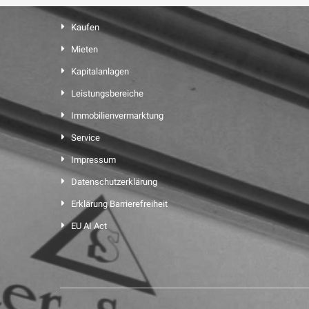
Kaufen
Mieten
Kapitalanlagen
Leistungsbereiche
Immobilienvermarktung
Service
Impressum
Datenschutzerklärung
Erklärung Barrierefreiheit
EU AI Act