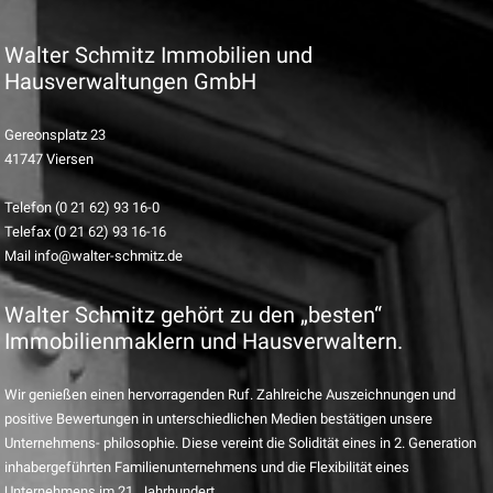
Walter Schmitz Immobilien und
Hausverwaltungen GmbH
Gereonsplatz 23
41747 Viersen
Telefon (0 21 62) 93 16-0
Telefax (0 21 62) 93 16-16
Mail info@walter-schmitz.de
Walter Schmitz gehört zu den „besten“
Immobilienmaklern und Hausverwaltern.
Wir genießen einen hervorragenden Ruf. Zahlreiche Auszeichnungen und
positive Bewertungen in unterschiedlichen Medien bestätigen unsere
Unternehmens- philosophie. Diese vereint die Solidität eines in 2. Generation
inhabergeführten Familienunternehmens und die Flexibilität eines
Unternehmens im 21. Jahrhundert.