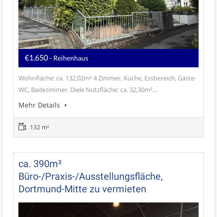
€1.650
- Reihenhaus
Wohnfläche: ca. 132,02m² 4 Zimmer, Küche, Essbereich, Gäste-
WC, Badezimmer, Diele Nutzfläche: ca. 32,30m²...
Mehr Details
132 m²
ca. 390m²
Büro-/Praxis-/Ausstellungsfläche,
Dortmund-Mitte zu vermieten