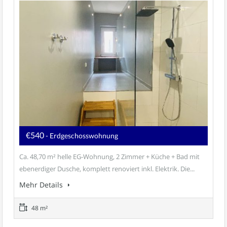
€540
- Erdgeschosswohnung
Ca. 48,70 m² helle EG-Wohnung, 2 Zimmer + Küche + Bad mit
ebenerdiger Dusche, komplett renoviert inkl. Elektrik. Die...
Mehr Details
48 m²