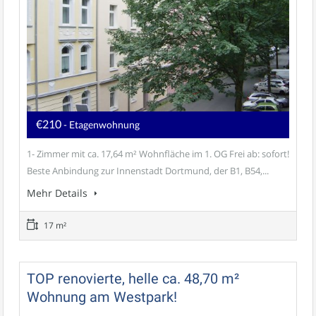
€210
- Etagenwohnung
1- Zimmer mit ca. 17,64 m² Wohnfläche im 1. OG Frei ab: sofort!
Beste Anbindung zur Innenstadt Dortmund, der B1, B54,...
Mehr Details
17 m²
TOP renovierte, helle ca. 48,70 m²
Wohnung am Westpark!