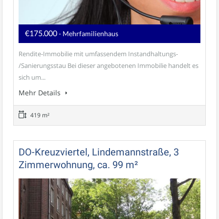
€175.000
- Mehrfamilienhaus
Rendite-Immobilie mit umfassendem Instandhaltungs-
/Sanierungsstau Bei dieser angebotenen Immobilie handelt es
sich um...
Mehr Details
419 m²
DO-Kreuzviertel, Lindemannstraße, 3
Zimmerwohnung, ca. 99 m²