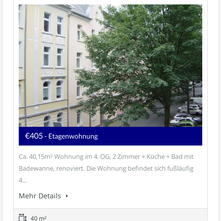
€405
- Etagenwohnung
Ca. 40,15m² Wohnung im 4. OG, 2 Zimmer + Küche + Bad mit
Badewanne, renoviert. Die Wohnung befindet sich fußläufig
4...
Mehr Details
40 m²