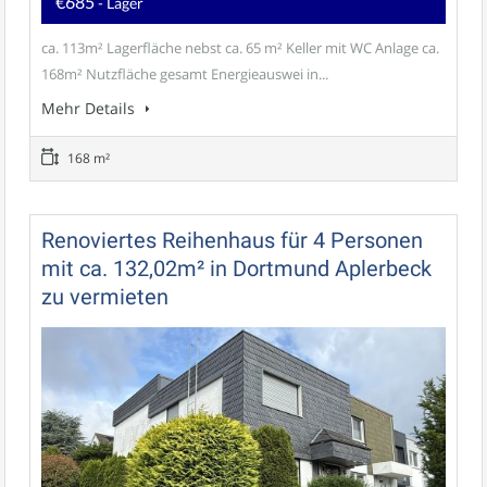
€685
- Lager
ca. 113m² Lagerfläche nebst ca. 65 m² Keller mit WC Anlage ca.
168m² Nutzfläche gesamt Energieauswei in...
Mehr Details
168 m²
Renoviertes Reihenhaus für 4 Personen
mit ca. 132,02m² in Dortmund Aplerbeck
zu vermieten