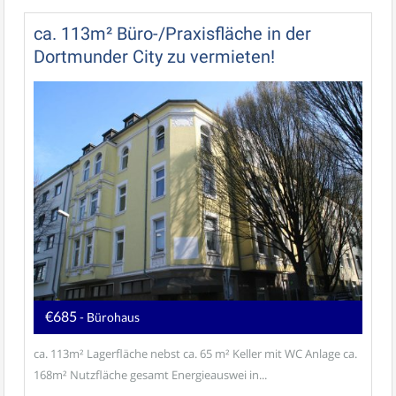
ca. 113m² Büro-/Praxisfläche in der
Dortmunder City zu vermieten!
€685
- Bürohaus
ca. 113m² Lagerfläche nebst ca. 65 m² Keller mit WC Anlage ca.
168m² Nutzfläche gesamt Energieauswei in...