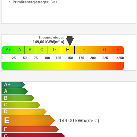
Primärenergieträger:
Gas
Endenergiebedarf
149,00
kWh/(m²·a)
E
A+
A
B
C
D
F
G
H
0
25
50
75
100
125
150
175
200
225
>250
A+
A
B
C
D
E
149,00
kWh/(m²·a)
F
G