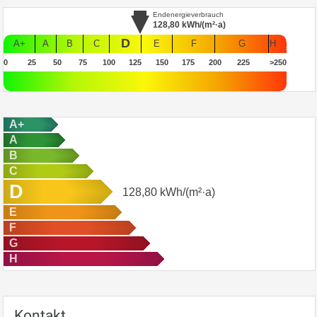
Endenergieverbrauch
128,80
kWh/(m²·a)
D
A+
A
B
C
E
F
G
H
0
25
50
75
100
125
150
175
200
225
>250
A+
A
B
C
D
128,80
kWh/(m²·a)
E
F
G
H
Kontakt