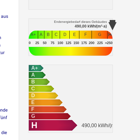
g aus
Endenergiebedarf
dieses Gebäudes
490,00
kWh/(m²·a)
H
A+
A
B
C
D
E
F
G
n
0
25
50
75
100
125
150
175
200
225
>250
n
zur
A+
A
B
C
D
E
F
ende
G
fünf
H
490,00
kWh/(m²·a)
 die