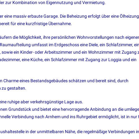
der zur Kombination von Eigennutzung und Vermietung.
ber eine massiv erbaute Garage. Die Beheizung erfolgt über eine Ölheizun
bereit für eine kurzfristige Übernahme.
ufern die Möglichkeit, ihre persönlichen Wohnvorstellungen nach eigene
Raumaufteilung umfasst im Erdgeschoss eine Diele, ein Schlafzimmer, ei
, sowie ein Kinder- oder Arbeitszimmer und ein Wohnzimmer mit Zugang 
Badezimmer, eine Küche, ein Schlafzimmer mit Zugang zur Loggia und ein
 den Charme eines Bestandsgebäudes schätzen und bereit sind, durch
u gestalten.
seine ruhige aber verkehrsgünstige Lage aus.
hönen Grundstück und bietet eine hervorragende Anbindung an die umlieg
chnelle Verbindung nach Arnhem und ins Ruhrgebiet ermöglicht, ist in nur 
Bushaltestelle in der unmittelbaren Nähe, die regelmäßige Verbindungen in