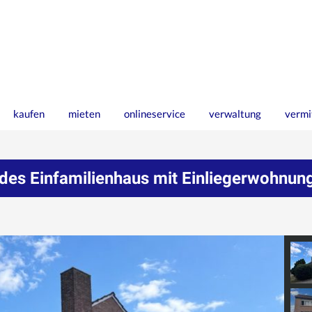
kaufen
mieten
onlineservice
verwaltung
vermi
ndes Einfamilienhaus mit Einliegerwohnun