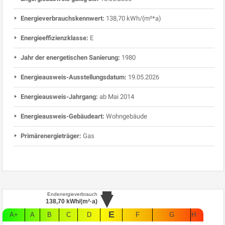
Energieverbrauchskennwert:
138,70 kWh/(m²*a)
Energieeffizienzklasse:
E
Jahr der energetischen Sanierung:
1980
Energieausweis-Ausstellungsdatum:
19.05.2026
Energieausweis-Jahrgang:
ab Mai 2014
Energieausweis-Gebäudeart:
Wohngebäude
Primärenergieträger:
Gas
Endenergieverbrauch
138,70
kWh/(m²·a)
E
A+
A
B
C
D
F
G
H