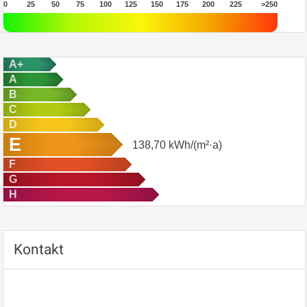
0
25
50
75
100
125
150
175
200
225
>250
A+
A
B
C
D
E
138,70
kWh/(m²·a)
F
G
H
Kontakt