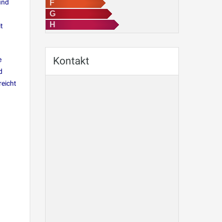
und
F
G
H
t
Kontakt
e
d
reicht