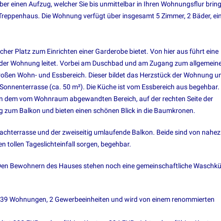
er einen Aufzug, welcher Sie bis unmittelbar in Ihren Wohnungsflur bring
e Treppenhaus. Die Wohnung verfügt über insgesamt 5 Zimmer, 2 Bäder, ei
cher Platz zum Einrichten einer Garderobe bietet. Von hier aus führt eine
 Teil der Wohnung leitet. Vorbei am Duschbad und am Zugang zum allgemein
roßen Wohn- und Essbereich. Dieser bildet das Herzstück der Wohnung u
Sonnenterrasse (ca. 50 m²). Die Küche ist vom Essbereich aus begehbar.
h in dem vom Wohnraum abgewandten Bereich, auf der rechten Seite der
 zum Balkon und bieten einen schönen Blick in die Baumkronen.
Dachterrasse und der zweiseitig umlaufende Balkon. Beide sind von nahez
 tollen Tageslichteinfall sorgen, begehbar.
. Den Bewohnern des Hauses stehen noch eine gemeinschaftliche Waschk
t 39 Wohnungen, 2 Gewerbeeinheiten und wird von einem renommierten