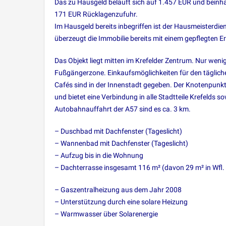
Das zu Hausgeld beläuft sich auf 1.457 EUR und bein
171 EUR Rücklagenzufuhr.
Im Hausgeld bereits inbegriffen ist der Hausmeisterdie
überzeugt die Immobilie bereits mit einem gepflegten E
Das Objekt liegt mitten im Krefelder Zentrum. Nur wen
Fußgängerzone. Einkaufsmöglichkeiten für den tägliche
Cafés sind in der Innenstadt gegeben. Der Knotenpunkt
und bietet eine Verbindung in alle Stadtteile Krefeld
Autobahnauffahrt der A57 sind es ca. 3 km.
– Duschbad mit Dachfenster (Tageslicht)
– Wannenbad mit Dachfenster (Tageslicht)
– Aufzug bis in die Wohnung
– Dachterrasse insgesamt 116 m² (davon 29 m² in Wfl.
– Gaszentralheizung aus dem Jahr 2008
– Unterstützung durch eine solare Heizung
– Warmwasser über Solarenergie