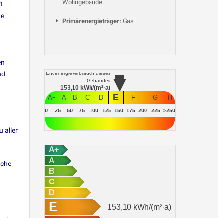
Wohngebäude
t
ne
Primärenergieträger:
Gas
en
nd
Endenergieverbrauch
dieses
Gebäudes
153,10
kWh/(m²·a)
E
A+
A
B
C
D
F
G
H
0
25
50
75
100
125
150
175
200
225
>250
u allen
A+
A
üche
B
C
D
E
153,10
kWh/(m²·a)