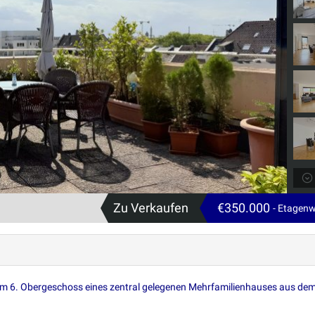
Zu Verkaufen
€350.000
- Etagen
im 6. Obergeschoss eines zentral gelegenen Mehrfamilienhauses aus de