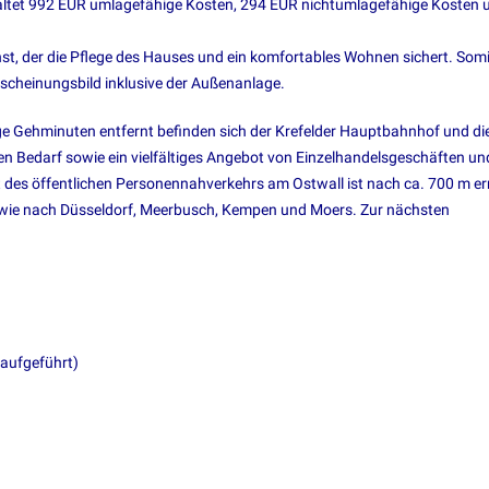
haltet 992 EUR umlagefähige Kosten, 294 EUR nichtumlagefähige Kosten 
nst, der die Pflege des Hauses und ein komfortables Wohnen sichert. Somi
rscheinungsbild inklusive der Außenanlage.
ige Gehminuten entfernt befinden sich der Krefelder Hauptbahnhof und di
n Bedarf sowie ein vielfältiges Angebot von Einzelhandelsgeschäften un
 des öffentlichen Personennahverkehrs am Ostwall ist nach ca. 700 m er
s sowie nach Düsseldorf, Meerbusch, Kempen und Moers. Zur nächsten
 aufgeführt)