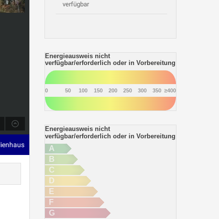
verfügbar
Energieausweis nicht
verfügbar/erforderlich oder in Vorbereitung
0
50
100
150
200
250
300
350
≥400
Energieausweis nicht
verfügbar/erforderlich oder in Vorbereitung
ilienhaus
A
B
C
D
E
F
G