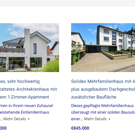
es, sehr hochwertig
Solides Mehrfamilienhaus mit 
attetes Architektenhaus mit
plus ausgebautem Dachgescho
tem 1-Zimmer-Apartment
zusätzlicher Baufläche
men in Ihrem neuen Zuhause!
Dieses gepflegte Mehrfamilienhaus
reistehende Einfamilienhaus
überzeugt mit einer soliden Bausub
t…
Mehr Details
einer…
Mehr Details
.000
€845.000