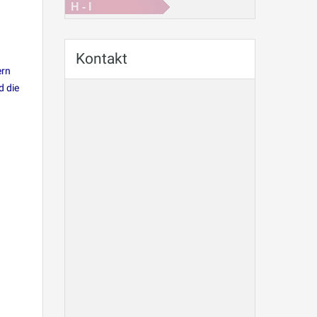
H - I
Kontakt
ern
d die