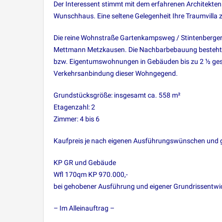
Der Interessent stimmt mit dem erfahrenen Architekte
Wunschhaus. Eine seltene Gelegenheit Ihre Traumvilla zu
Die reine Wohnstraße Gartenkampsweg / Stintenbergerst
Mettmann Metzkausen. Die Nachbarbebauung besteht 
bzw. Eigentumswohnungen in Gebäuden bis zu 2 ½ gesch
Verkehrsanbindung dieser Wohngegend.
Grundstücksgröße: insgesamt ca. 558 m²
Etagenzahl: 2
Zimmer: 4 bis 6
Kaufpreis je nach eigenen Ausführungswünschen und
KP GR und Gebäude
Wfl 170qm KP 970.000,-
bei gehobener Ausführung und eigener Grundrissentwi
– Im Alleinauftrag –