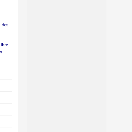
n
t.des
 Ihre
ns