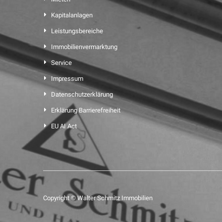
Kapitalanlagen
Leistungsbereiche
Immobilienvermarktung
Service
Impressum
Datenschutzerklärung
Erklärung Barrierefreiheit
EU AI Act
Copyright © Walter Schmitz Immobilien