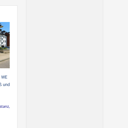
6 WE
ß und
stanz,