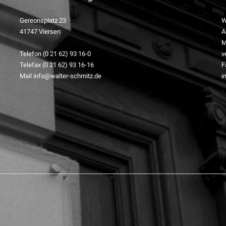
Gereonsplatz 23
W
41747 Viersen
A
M
Telefon (0 21 62) 93 16-0
v
Telefax (0 21 62) 93 16-16
F
Mail info@walter-schmitz.de
i