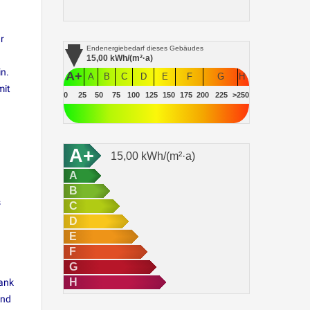
r
Endenergiebedarf
dieses Gebäudes
15,00
kWh/(m²·a)
n.
A+
A
B
C
D
E
F
G
H
mit
0
25
50
75
100
125
150
175
200
225
>250
A+
15,00
kWh/(m²·a)
A
B
s
C
D
E
F
G
H
bank
und