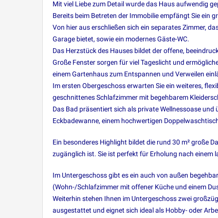
Mit viel Liebe zum Detail wurde das Haus aufwendig g
Bereits beim Betreten der Immobilie empfängt Sie ein g
Von hier aus erschließen sich ein separates Zimmer, d
Garage bietet, sowie ein modernes Gäste-WC.
Das Herzstück des Hauses bildet der offene, beeindru
Große Fenster sorgen für viel Tageslicht und ermöglic
einem Gartenhaus zum Entspannen und Verweilen einl
Im ersten Obergeschoss erwarten Sie ein weiteres, flex
geschnittenes Schlafzimmer mit begehbarem Kleidersc
Das Bad präsentiert sich als private Wellnessoase und 
Eckbadewanne, einem hochwertigen Doppelwaschtisch s
Ein besonderes Highlight bildet die rund 30 m² große
zugänglich ist. Sie ist perfekt für Erholung nach einem 
Im Untergeschoss gibt es ein auch von außen begehba
(Wohn-/Schlafzimmer mit offener Küche und einem Du
Weiterhin stehen Ihnen im Untergeschoss zwei großzügi
ausgestattet und eignet sich ideal als Hobby- oder Ar