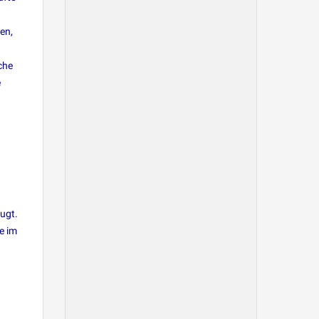
en,
che
e
ugt.
e im