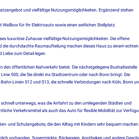
latzangebot und vielfältige Nutzungsmöglichkeiten. Ergänzend stehen
allbox für Ihr Elektroauto sowie einen seitlichen Stellplatz.
ses luxuriöse Zuhause vielfältige Nutzungsmöglichkeiten. Die offene
d die durchdachte Raumaufteilung machen dieses Haus zu einem echten
d Liebe zum Detail legen
an den öffentlichen Nahverkehr bietet. Die nächstgelegene Bushaltestelle
r Linie 500, die Sie direkt ins Stadtzentrum oder nach Bonn bringt. Die
t S-Bahn-Linien S12 und S13, die schnelle Verbindungen nach Köln, Bonn u
 schnell unterwegs, was die Anfahrt zu den umliegenden Städten und
liche Verkehrsmittel als auch das Auto für flexible Mobilität zur Verfüg
rten- und Schulangebote, die den Alltag mit Kindern sehr bequem machen
hlich vorhanden. Supermärkte, Bäckereien, Apotheken und andere Gesch