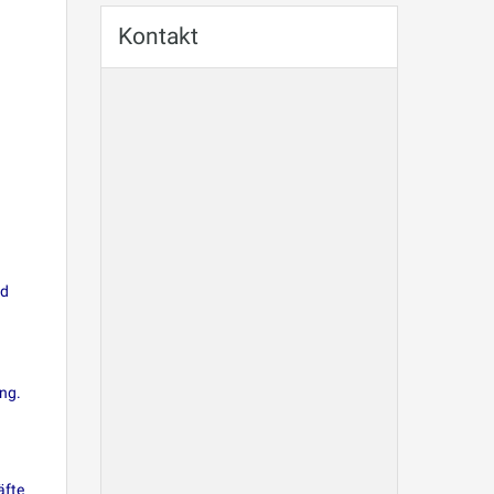
Kontakt
nd
ung.
.
äfte