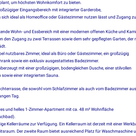
eplant, um höchsten Wohnkomfort zu bieten.
roßzügiger Eingangsbereich mit integrierter Garderobe,
as sich ideal als Homeoffice oder Gästezimmer nutzen lässt und Zugang zu
ckende Wohn- und Essbereich mit einer modernen offenen Küche und Kami
hen den Zugang zu zwei Terrassen sowie dem sehr gepflegten Garten, der 
ädt.
ibel nutzbares Zimmer, ideal als Büro oder Gästezimmer, ein großzügig
hrank sowie ein exklusiv ausgestattetes Badezimmer.
überzeugt mit einer großzügigen, bodengleichen Dusche, einer stilvollen
owie einer integrierten Sauna.
 Dachterrasse, die sowohl vom Schlafzimmer als auch vom Badezimmer au
langen Tag.
res und helles 1-Zimmer-Apartment mit ca. 48 m² Wohnfläche
schbad).
ge Kellerräume zur Verfügung. Ein Kellerraum ist derzeit mit einer Werk
beitsraum. Der zweite Raum bietet ausreichend Platz für Waschmaschine 