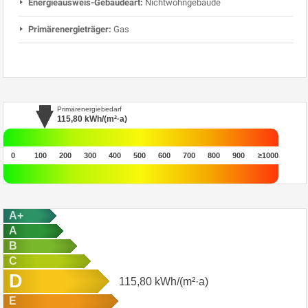
Energieausweis-Gebäudeart:
Nichtwohngebäude
Primärenergieträger:
Gas
Primärenergiebedarf
115,80
kWh/(m²·a)
0
100
200
300
400
500
600
700
800
900
≥1000
A+
A
B
C
D
115,80
kWh/(m²·a)
E