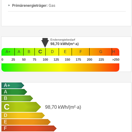
Primärenergieträger:
Gas
Endenergiebedarf
98,70
kWh/(m²·a)
C
A+
A
B
D
E
F
G
H
0
25
50
75
100
125
150
175
200
225
>250
A+
A
B
C
98,70
kWh/(m²·a)
D
E
F