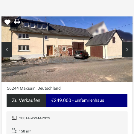
56244 Maxsain, Deutschland
Zu Verkaufen
€249.000
- Einfamilienhaus
20014-WW-M-2929
150 m²