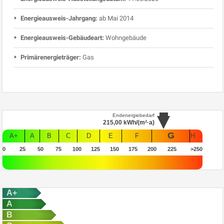
Energieausweis-Jahrgang:
ab Mai 2014
Energieausweis-Gebäudeart:
Wohngebäude
Primärenergieträger:
Gas
Endenergiebedarf
215,00
kWh/(m²·a)
G
A+
A
B
C
D
E
F
H
0
25
50
75
100
125
150
175
200
225
>250
A+
A
B