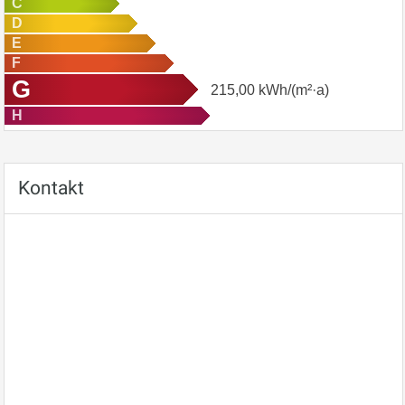
C
D
E
F
G
215,00
kWh/(m²·a)
H
Kontakt