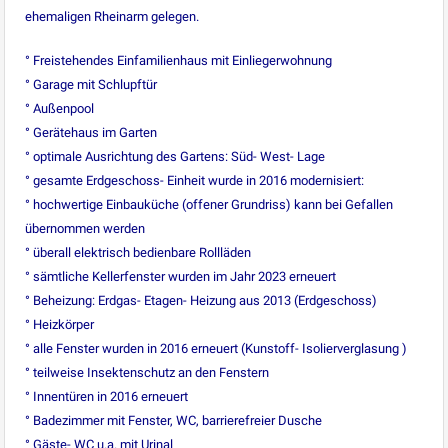
ehemaligen Rheinarm gelegen.
° Freistehendes Einfamilienhaus mit Einliegerwohnung
° Garage mit Schlupftür
° Außenpool
° Gerätehaus im Garten
° optimale Ausrichtung des Gartens: Süd- West- Lage
° gesamte Erdgeschoss- Einheit wurde in 2016 modernisiert:
° hochwertige Einbauküche (offener Grundriss) kann bei Gefallen
übernommen werden
° überall elektrisch bedienbare Rollläden
° sämtliche Kellerfenster wurden im Jahr 2023 erneuert
° Beheizung: Erdgas- Etagen- Heizung aus 2013 (Erdgeschoss)
° Heizkörper
° alle Fenster wurden in 2016 erneuert (Kunstoff- Isolierverglasung )
° teilweise Insektenschutz an den Fenstern
° Innentüren in 2016 erneuert
° Badezimmer mit Fenster, WC, barrierefreier Dusche
° Gäste- WC u.a. mit Urinal