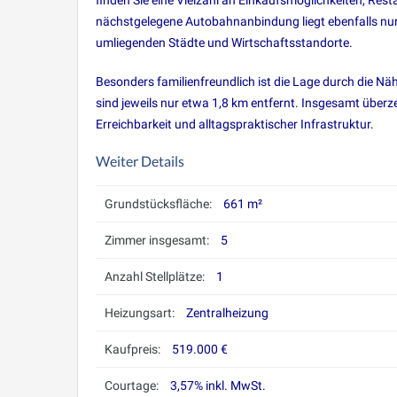
finden Sie eine Vielzahl an Einkaufsmöglichkeiten, Rest
nächstgelegene Autobahnanbindung liegt ebenfalls nur c
umliegenden Städte und Wirtschaftsstandorte.
Besonders familienfreundlich ist die Lage durch die N
sind jeweils nur etwa 1,8 km entfernt. Insgesamt über
Erreichbarkeit und alltagspraktischer Infrastruktur.
Weiter Details
Grundstücksfläche:
661 m²
Zimmer insgesamt:
5
Anzahl Stellplätze:
1
Heizungsart:
Zentralheizung
Kaufpreis:
519.000 €
Courtage:
3,57% inkl. MwSt.