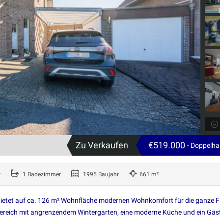
Zu Verkaufen
€519.000
- Doppelha
r
1 Badezimmer
1995 Baujahr
661 m²
ietet auf ca. 126 m² Wohnfläche modernen Wohnkomfort für die ganze Fa
bereich mit angrenzendem Wintergarten, eine moderne Küche und ein Gäs