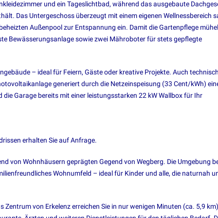
 Ankleidezimmer und ein Tageslichtbad, während das ausgebaute Dachge
ithält. Das Untergeschoss überzeugt mit einem eigenen Wellnessbereich 
 beheizten Außenpool zur Entspannung ein. Damit die Gartenpflege mühe
iste Bewässerungsanlage sowie zwei Mähroboter für stets gepflegte
ngebäude – ideal für Feiern, Gäste oder kreative Projekte. Auch technisc
Photovoltaikanlage generiert durch die Netzeinspeisung (33 Cent/kWh) ein
 die Garage bereits mit einer leistungsstarken 22 kW Wallbox für Ihr
rissen erhalten Sie auf Anfrage.
wiegend von Wohnhäusern geprägten Gegend von Wegberg. Die Umgebung be
milienfreundliches Wohnumfeld – ideal für Kinder und alle, die naturnah u
as Zentrum von Erkelenz erreichen Sie in nur wenigen Minuten (ca. 5,9 km)