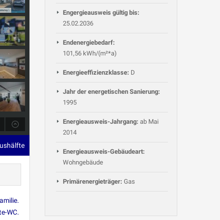
Engergieausweis gültig bis:
25.02.2036
Endenergiebedarf:
101,56 kWh/(m²*a)
Energieeffizienzklasse:
D
Jahr der energetischen Sanierung:
1995
Energieausweis-Jahrgang:
ab Mai
2014
ushälfte
Energieausweis-Gebäudeart:
Wohngebäude
Primärenergieträger:
Gas
milie.
te-WC.