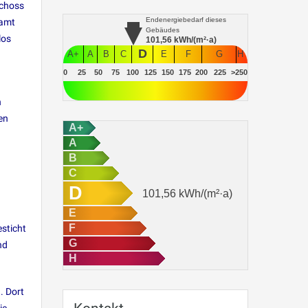
schoss
Endenergiebedarf
dieses
samt
Gebäudes
los
101,56
kWh/(m²·a)
D
A+
A
B
C
E
F
G
H
0
25
50
75
100
125
150
175
200
225
>250
h
en
A+
A
B
C
D
101,56
kWh/(m²·a)
E
F
sticht
G
nd
H
. Dort