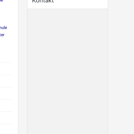
Kontakt
ie
hule
ter