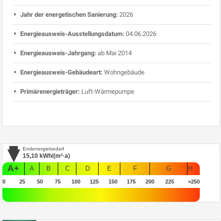
Jahr der energetischen Sanierung:
2026
Energieausweis-Ausstellungsdatum:
04.06.2026
Energieausweis-Jahrgang:
ab Mai 2014
Energieausweis-Gebäudeart:
Wohngebäude
Primärenergieträger:
Luft-Wärmepumpe
Endenergiebedarf
15,10
kWh/(m²·a)
A+
A
B
C
D
E
F
G
H
0
25
50
75
100
125
150
175
200
225
>250