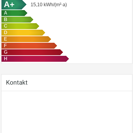
A+
15,10
kWh/(m²·a)
A
B
C
D
E
F
G
H
Kontakt