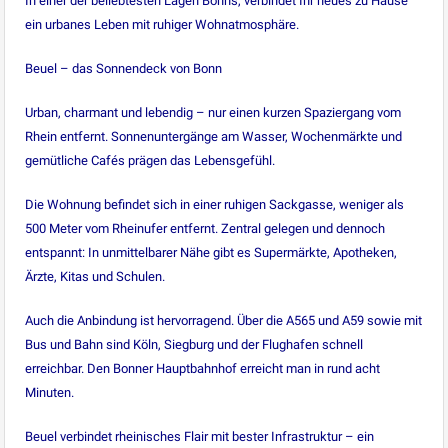
In einer der beliebtesten Lagen Bonns, verbindet Ihr neues zu Hause
ein urbanes Leben mit ruhiger Wohnatmosphäre.
Beuel – das Sonnendeck von Bonn
Urban, charmant und lebendig – nur einen kurzen Spaziergang vom
Rhein entfernt. Sonnenuntergänge am Wasser, Wochenmärkte und
gemütliche Cafés prägen das Lebensgefühl.
Die Wohnung befindet sich in einer ruhigen Sackgasse, weniger als
500 Meter vom Rheinufer entfernt. Zentral gelegen und dennoch
entspannt: In unmittelbarer Nähe gibt es Supermärkte, Apotheken,
Ärzte, Kitas und Schulen.
Auch die Anbindung ist hervorragend. Über die A565 und A59 sowie mit
Bus und Bahn sind Köln, Siegburg und der Flughafen schnell
erreichbar. Den Bonner Hauptbahnhof erreicht man in rund acht
Minuten.
Beuel verbindet rheinisches Flair mit bester Infrastruktur – ein