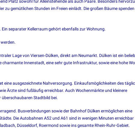
ichend Platz sowohl für Alleinstehende als auch Paare. Besonders hervor
 der zu gemütlichen Stunden im Freien einlädt. Die großen Bäume spenden
 Ein separater Kellerraum gehört ebenfalls zur Wohnung.
 werden.
raler Lage von Viersen-Dülken, direkt am Neumarkt. Dülken ist ein belieb
ne charmante Innenstadt, eine sehr gute Infrastruktur, sowie eine hohe W
tet eine ausgezeichnete Nahversorgung. Einkaufsmöglichkeiten des tägli
wie Ärzte sind fußläufig erreichbar. Auch Wochenmärkte und kleinere
 überschaubaren Stadtbild bei.
vorragend. Busverbindungen sowie der Bahnhof Dülken ermöglichen eine
d Städte. Die Autobahnen A52 und A61 sind in wenigen Minuten erreichbar
ladbach, Düsseldorf, Roermond sowie ins gesamte Rhein-Ruhr-Gebiet.