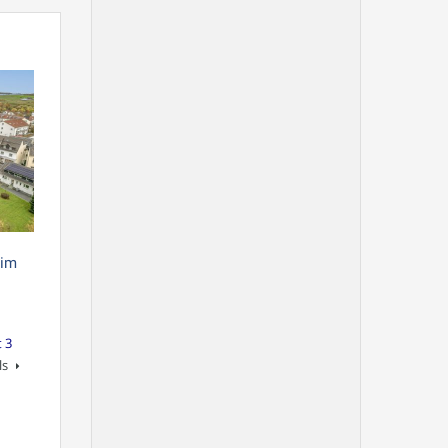
 im
 3
ls