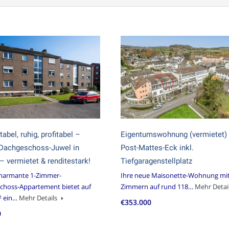
abel, ruhig, profitabel –
Eigentumswohnung (vermietet)
 Dachgeschoss-Juwel in
Post-Mattes-Eck inkl.
 – vermietet & renditestark!
Tiefgaragenstellplatz
charmante 1-Zimmer-
Ihre neue Maisonette-Wohnung mit
choss-Appartement bietet auf
Zimmern auf rund 118…
Mehr Detai
² ein…
Mehr Details
€353.000
0