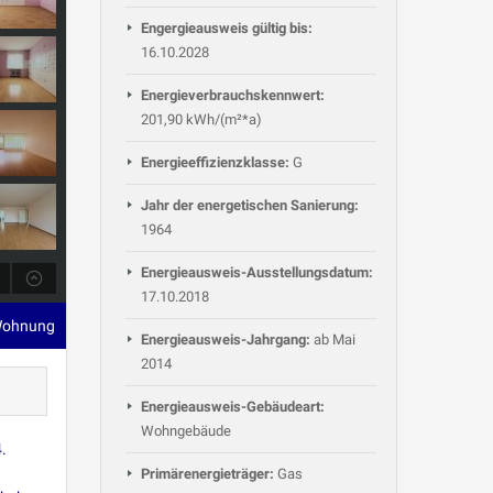
Engergieausweis gültig bis:
16.10.2028
Energieverbrauchskennwert:
201,90 kWh/(m²*a)
Energieeffizienzklasse:
G
Jahr der energetischen Sanierung:
1964
Energieausweis-Ausstellungsdatum:
17.10.2018
Wohnung
Energieausweis-Jahrgang:
ab Mai
2014
Energieausweis-Gebäudeart:
Wohngebäude
.
Primärenergieträger:
Gas