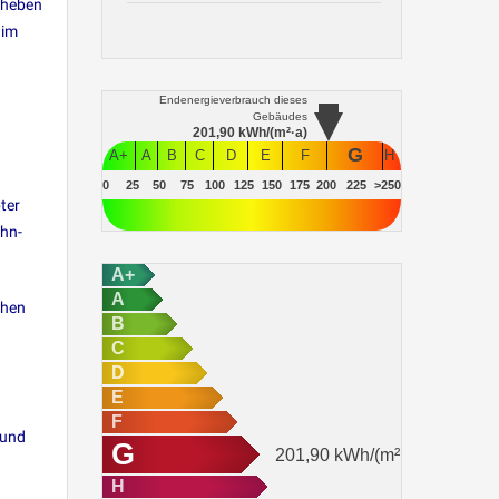
zuheben
 im
Endenergieverbrauch
dieses
Gebäudes
201,90
kWh/(m²·a)
G
A+
A
B
C
D
E
F
H
0
25
50
75
100
125
150
175
200
225
>250
ter
ohn-
A+
A
chen
B
C
D
E
F
 und
G
201,90
kWh/(m²·a)
H