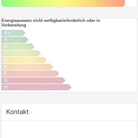
Energieausweis nicht verfügbar/erforderlich oder in
Vorbereitung
A+
A
B
C
D
E
F
G
H
Kontakt