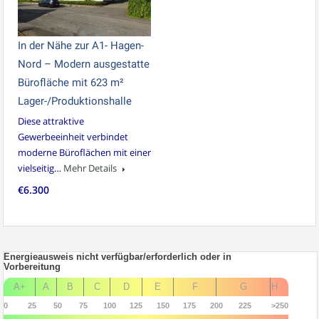
In der Nähe zur A1- Hagen-
Nord – Modern ausgestatte
Bürofläche mit 623 m²
Lager-/Produktionshalle
Diese attraktive
Gewerbeeinheit verbindet
moderne Büroflächen mit einer
vielseitig…
Mehr Details
€6.300
Energieausweis nicht verfügbar/erforderlich oder in
Vorbereitung
A+
A
B
C
D
E
F
G
H
0
25
50
75
100
125
150
175
200
225
>250