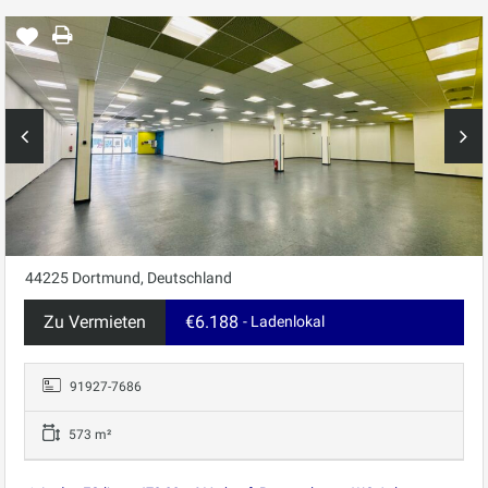
44225 Dortmund, Deutschland
Zu Vermieten
€6.188
- Ladenlokal
91927-7686
573 m²